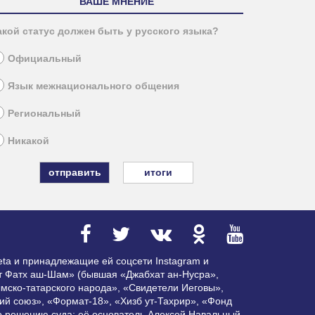
ВАШЕ МНЕНИЕ
акой статус должен быть у русского языка?
Официальный
Язык межнационального общения
Региональный
Никакой
итоги
ta и принадлежащие ей соцсети Instagram и
ат Фатх аш-Шам» (бывшая «Джабхат ан-Нусра»,
мско-татарского народа», «Свидетели Иеговы»,
ий союз», «Формат-18», «Хизб ут-Тахрир», «Фонд
по решению суда; её основатель Алексей Навальный