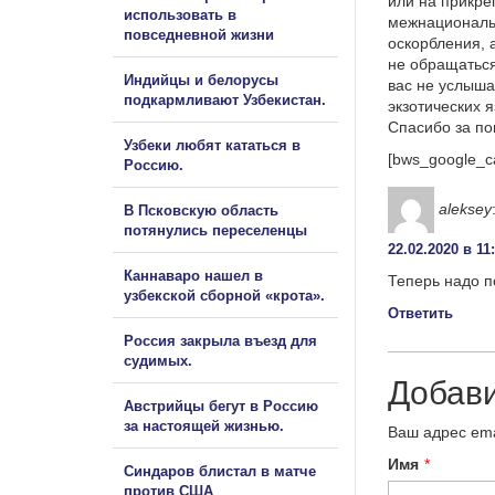
или на прикре
использовать в
межнациональ
повседневной жизни
оскорбления, 
не обращаться
Индийцы и белорусы
вас не услыша
подкармливают Узбекистан.
экзотических 
Спасибо за п
Узбеки любят кататься в
[bws_google_c
Россию.
aleksey
В Псковскую область
потянулись переселенцы
22.02.2020 в 11
Каннаваро нашел в
Теперь надо п
узбекской сборной «крота».
Ответить
Россия закрыла въезд для
судимых.
Добав
Австрийцы бегут в Россию
за настоящей жизнью.
Ваш адрес ema
Имя
*
Синдаров блистал в матче
против США