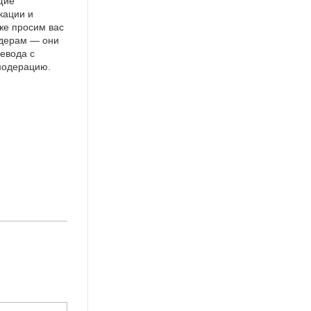
щие
кации и
же просим вас
идерам — они
евода с
 модерацию.