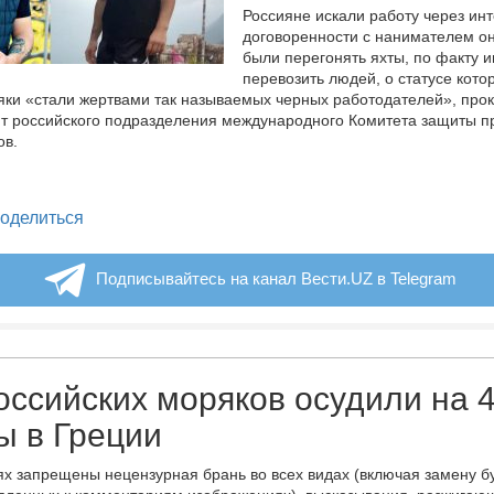
Россияне искали работу через инт
договоренности с нанимателем о
были перегонять яхты, по факту 
перевозить людей, о статусе кото
яки «стали жертвами так называемых черных работодателей», пр
т российского подразделения международного Комитета защиты п
ов.
legram
оделиться
Подписывайтесь на канал Вести.UZ в Telegram
оссийских моряков осудили на 
ы в Греции
х запрещены нецензурная брань во всех видах (включая замену б