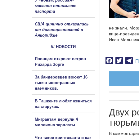
У «новых россиян»
массово отнимают
паспорта
США цинично отказались
не знали. Мор
от договоренностей в
вице-президен
Анкоридже
Иван Мельник
/// НОВОСТИ
Японцам откроют остров
Facebook
Twitter
Te
П
Рихарда Зорге
За бандеровцев воюют 16
тысяч иностранных
наемников.
В Ташкенте любят жениться
на старухах.
Двух р
Мигрантам вернули 4
тюрьм
миллиона зарплаты.
В комментария
Что такое криптокарта и как