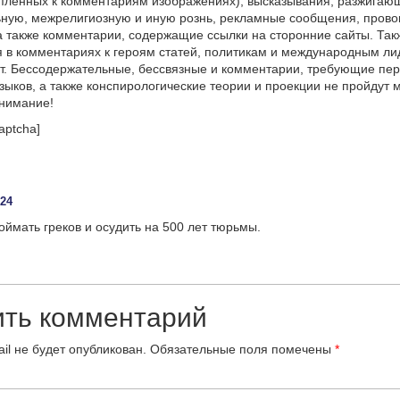
пленных к комментариям изображениях), высказывания, разжигаю
ную, межрелигиозную и иную рознь, рекламные сообщения, прово
а также комментарии, содержащие ссылки на сторонние сайты. Так
 в комментариях к героям статей, политикам и международным л
т. Бессодержательные, бессвязные и комментарии, требующие пер
языков, а также конспирологические теории и проекции не пройдут
онимание!
aptcha]
:
:24
оймать греков и осудить на 500 лет тюрьмы.
ить комментарий
il не будет опубликован.
Обязательные поля помечены
*