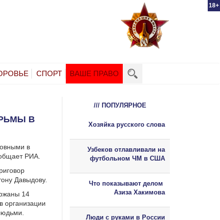
18+
ОРОВЬЕ
СПОРТ
ВАШЕ ПРАВО
/// ПОПУЛЯРНОЕ
ЮРЬМЫ В
Хозяйка русского слова
новными в
Узбеков отлавливали на
ообщает РИА.
футбольном ЧМ в США
приговор
тону Давыдову.
Что показывают делом
Азиза Хакимова
ержаны 14
 в организации
людьми.
Люди с руками в России