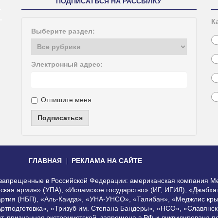
ПОДПИСАТЬСЯ НА РАССЫЛКУ
К
Выберите раздел:
Электронный адрес:
Отпишите меня
Подписаться
ГЛАВНАЯ
РЕКЛАМА НА САЙТЕ
, запрещенные в Российской Федерации: американская компания Me
еская армия» (УПА), «Исламское государство» (ИГ, ИГИЛ), «Джабх
артия (НБП), «Аль-Каида», «УНА-УНСО», «Талибан», «Меджлис кры
Артподготовка», «Тризуб им. Степана Бандеры», «НСО», «Славянск
нт, признанная экстремистской, запрещена в РФ и ликвидирована 