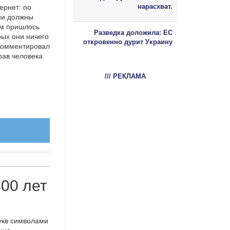
нарасхват.
ернет: по
ни должны
им пришлось
Разведка доложила: ЕС
рых они ничего
откровенно дурит Украину
окомментировал
рав человека
/// РЕКЛАМА
400 лет
укв символами