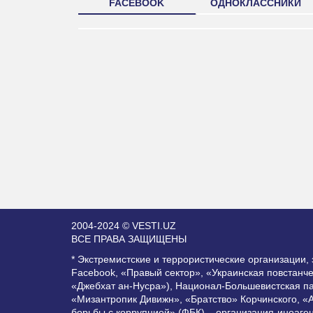
FACEBOOK
ОДНОКЛАССНИКИ
2004-2024 © VESTI.UZ
ВСЕ ПРАВА ЗАЩИЩЕНЫ
* Экстремистские и террористические организации
Facebook, «Правый сектор», «Украинская повстанч
«Джебхат ан-Нусра»), Национал-Большевистская п
«Мизантропик Дивижн», «Братство» Корчинского, «
борьбы с коррупцией» (ФБК) – организация-иноаге