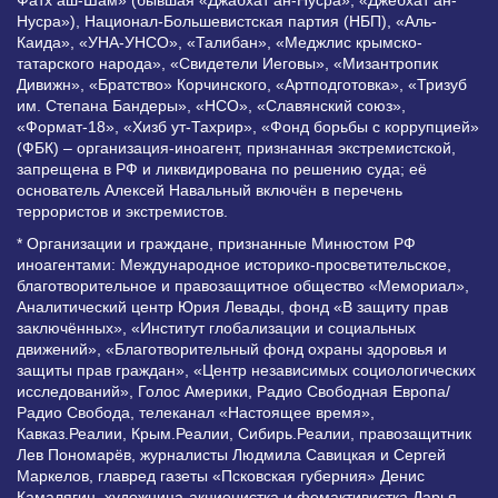
Фатх аш-Шам» (бывшая «Джабхат ан-Нусра», «Джебхат ан-
Нусра»), Национал-Большевистская партия (НБП), «Аль-
Каида», «УНА-УНСО», «Талибан», «Меджлис крымско-
татарского народа», «Свидетели Иеговы», «Мизантропик
Дивижн», «Братство» Корчинского, «Артподготовка», «Тризуб
им. Степана Бандеры», «НСО», «Славянский союз»,
«Формат-18», «Хизб ут-Тахрир», «Фонд борьбы с коррупцией»
(ФБК) – организация-иноагент, признанная экстремистской,
запрещена в РФ и ликвидирована по решению суда; её
основатель Алексей Навальный включён в перечень
террористов и экстремистов.
* Организации и граждане, признанные Минюстом РФ
иноагентами: Международное историко-просветительское,
благотворительное и правозащитное общество «Мемориал»,
Аналитический центр Юрия Левады, фонд «В защиту прав
заключённых», «Институт глобализации и социальных
движений», «Благотворительный фонд охраны здоровья и
защиты прав граждан», «Центр независимых социологических
исследований», Голос Америки, Радио Свободная Европа/
Радио Свобода, телеканал «Настоящее время»,
Кавказ.Реалии, Крым.Реалии, Сибирь.Реалии, правозащитник
Лев Пономарёв, журналисты Людмила Савицкая и Сергей
Маркелов, главред газеты «Псковская губерния» Денис
Камалягин, художница-акционистка и фемактивистка Дарья