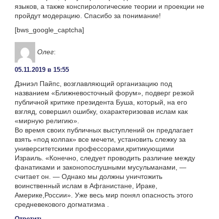
языков, а также конспирологические теории и проекции не
пройдут модерацию. Спасибо за понимание!
[bws_google_captcha]
Олег
:
05.11.2019 в 15:55
Дэниэл Пайпс, возглавляющий организацию под
названием «Ближневосточный форум», подверг резкой
публичной критике президента Буша, который, на его
взгляд, совершил ошибку, охарактеризовав ислам как
«мирную религию».
Во время своих публичных выступлений он предлагает
взять «под колпак» все мечети, установить слежку за
университетскими профессорами,критикующими
Израиль. «Конечно, следует проводить различие между
фанатиками и законопослушными мусульманами, —
считает он. — Однако мы должны уничтожить
воинственный ислам в Афганистане, Ираке,
Америке,России». Уже весь мир понял опасность этого
средневекового догматизма .
Ответить