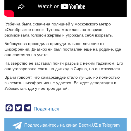
Узбечка была схвачена полицией у московского метро
«Октябрьское поле». Тут она молилась на коврике,
размахивала головой жертвы и угрожала себя взорвать.
Бобокулова проходила принудительное лечение от
шизофрении. Диагноз ей был поставлен еще на родине, где
она состояла на учете.
На зверство ее заставил пойти разрыв с неким таджиком. Его
она уговаривала ехать на джихад в Сирию, но он отказался.
Врачи говорят, что самаркандке стало лучше, но полностью
вылечить шизофрению не удается. Ее ждет депортация в
Узбекистан, где у нее трое детей.
Facebook
Twitter
Telegram
Поделиться
Подписывайтесь на канал Вести.UZ в Telegram