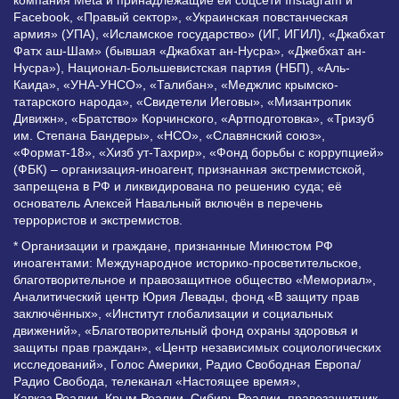
Facebook, «Правый сектор», «Украинская повстанческая
армия» (УПА), «Исламское государство» (ИГ, ИГИЛ), «Джабхат
Фатх аш-Шам» (бывшая «Джабхат ан-Нусра», «Джебхат ан-
Нусра»), Национал-Большевистская партия (НБП), «Аль-
Каида», «УНА-УНСО», «Талибан», «Меджлис крымско-
татарского народа», «Свидетели Иеговы», «Мизантропик
Дивижн», «Братство» Корчинского, «Артподготовка», «Тризуб
им. Степана Бандеры», «НСО», «Славянский союз»,
«Формат-18», «Хизб ут-Тахрир», «Фонд борьбы с коррупцией»
(ФБК) – организация-иноагент, признанная экстремистской,
запрещена в РФ и ликвидирована по решению суда; её
основатель Алексей Навальный включён в перечень
террористов и экстремистов.
* Организации и граждане, признанные Минюстом РФ
иноагентами: Международное историко-просветительское,
благотворительное и правозащитное общество «Мемориал»,
Аналитический центр Юрия Левады, фонд «В защиту прав
заключённых», «Институт глобализации и социальных
движений», «Благотворительный фонд охраны здоровья и
защиты прав граждан», «Центр независимых социологических
исследований», Голос Америки, Радио Свободная Европа/
Радио Свобода, телеканал «Настоящее время»,
Кавказ.Реалии, Крым.Реалии, Сибирь.Реалии, правозащитник