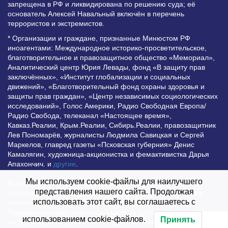
запрещена в РФ и ликвидирована по решению суда; её
основатель Алексей Навальный включён в перечень
террористов и экстремистов.
* Организации и граждане, признанные Минюстом РФ
иноагентами: Международное историко-просветительское,
благотворительное и правозащитное общество «Мемориал»,
Аналитический центр Юрия Левады, фонд «В защиту прав
заключённых», «Институт глобализации и социальных
движений», «Благотворительный фонд охраны здоровья и
защиты прав граждан», «Центр независимых социологических
исследований», Голос Америки, Радио Свободная Европа/
Радио Свобода, телеканал «Настоящее время»,
Кавказ.Реалии, Крым.Реалии, Сибирь.Реалии, правозащитник
Лев Пономарёв, журналисты Людмила Савицкая и Сергей
Маркелов, главред газеты «Псковская губерния» Денис
Камалягин, художница-акционистка и фемактивистка Дарья
Апахончич. и
другие
.
Мы используем cookie-файлы для наилучшего
Все права защищены и охраняются законом. Любое
представления нашего сайта. Продолжая
использование материалов сайта допустимо при условии
использовать этот сайт, вы соглашаетесь с
наличия активной гиперссылки на Vesti.UZ.
Редакция не несет ответственности за достоверность
использованием cookie-файлов.
Принять
информации, опубликованной в рекламных объявлениях.