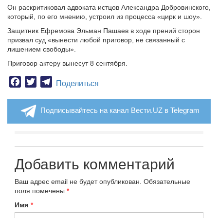
Он раскритиковал адвоката истцов Александра Добровинского,
который, по его мнению, устроил из процесса «цирк и шоу».
Защитник Ефремова Эльман Пашаев в ходе прений сторон
призвал суд «вынести любой приговор, не связанный с
лишением свободы».
Приговор актеру вынесут 8 сентября.
Facebook
Twitter
Telegram
Поделиться
Подписывайтесь на канал Вести.UZ в Telegram
Добавить комментарий
Ваш адрес email не будет опубликован.
Обязательные
поля помечены
*
Имя
*