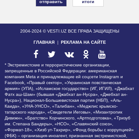
итоги
2004-2024 © VESTI.UZ
ВСЕ ПРАВА ЗАЩИЩЕНЫ
ГЛАВНАЯ
РЕКЛАМА НА САЙТЕ
* Экстремистские и террористические организации,
запрещенные в Российской Федерации: американская
компания Meta и принадлежащие ей соцсети Instagram и
Facebook, «Правый сектор», «Украинская повстанческая
армия» (УПА), «Исламское государство» (ИГ, ИГИЛ), «Джабхат
Фатх аш-Шам» (бывшая «Джабхат ан-Нусра», «Джебхат ан-
Нусра»), Национал-Большевистская партия (НБП), «Аль-
Каида», «УНА-УНСО», «Талибан», «Меджлис крымско-
татарского народа», «Свидетели Иеговы», «Мизантропик
Дивижн», «Братство» Корчинского, «Артподготовка», «Тризуб
им. Степана Бандеры», «НСО», «Славянский союз»,
«Формат-18», «Хизб ут-Тахрир», «Фонд борьбы с коррупцией»
(ФБК) – организация-иноагент, признанная экстремистской,