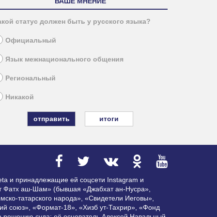
ВАШЕ МНЕНИЕ
акой статус должен быть у русского языка?
Официальный
Язык межнационального общения
Региональный
Никакой
итоги
ta и принадлежащие ей соцсети Instagram и
ат Фатх аш-Шам» (бывшая «Джабхат ан-Нусра»,
мско-татарского народа», «Свидетели Иеговы»,
ий союз», «Формат-18», «Хизб ут-Тахрир», «Фонд
по решению суда; её основатель Алексей Навальный