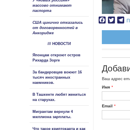
У «новых россиян»
массово отнимают
паспорта
Facebook
Twitter
Te
П
США цинично отказались
от договоренностей в
Анкоридже
/// НОВОСТИ
Японцам откроют остров
Рихарда Зорге
Добав
За бандеровцев воюют 16
тысяч иностранных
Ваш адрес ema
наемников.
Имя
*
В Ташкенте любят жениться
на старухах.
Email
*
Мигрантам вернули 4
миллиона зарплаты.
Что такое криптокарта и как