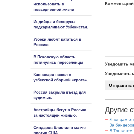
Комментарий
использовать в
повседневной жизни
Индийцы и белорусы
подкармливают Узбекистан.
Узбеки любят кататься в
Россию.
В Псковскую область
потянулись переселенцы
Уведомить ме
Уведомлять м
Каннаваро нашел в
узбекской сборной «крота».
Россия закрыла въезд для
судимых.
Другие с
Австрийцы бегут в Россию
за настоящей жизнью.
Японцам отк
За бандеров
Синдаров блистал в матче
В Ташкенте 
против США