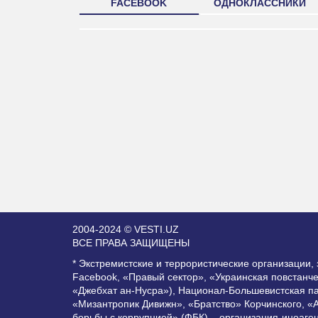
FACEBOOK
ОДНОКЛАССНИКИ
2004-2024 © VESTI.UZ
ВСЕ ПРАВА ЗАЩИЩЕНЫ
* Экстремистские и террористические организации
Facebook, «Правый сектор», «Украинская повстанч
«Джебхат ан-Нусра»), Национал-Большевистская п
«Мизантропик Дивижн», «Братство» Корчинского, «
борьбы с коррупцией» (ФБК) – организация-иноаге