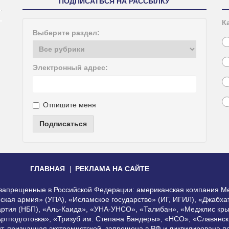
ПОДПИСАТЬСЯ НА РАССЫЛКУ
К
Выберите раздел:
Электронный адрес:
Отпишите меня
Подписаться
ГЛАВНАЯ
РЕКЛАМА НА САЙТЕ
, запрещенные в Российской Федерации: американская компания Me
еская армия» (УПА), «Исламское государство» (ИГ, ИГИЛ), «Джабх
артия (НБП), «Аль-Каида», «УНА-УНСО», «Талибан», «Меджлис кры
Артподготовка», «Тризуб им. Степана Бандеры», «НСО», «Славянск
нт, признанная экстремистской, запрещена в РФ и ликвидирована 