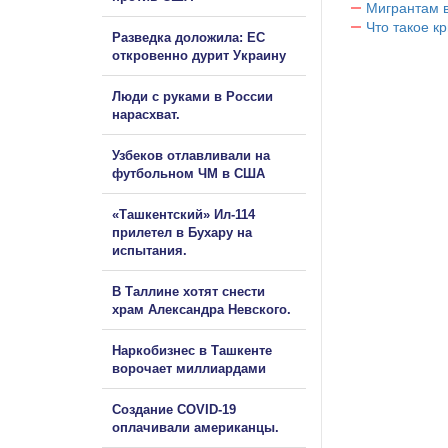
Мигрантам в
Что такое к
Разведка доложила: ЕС
откровенно дурит Украину
Люди с руками в России
нарасхват.
Узбеков отлавливали на
футбольном ЧМ в США
«Ташкентский» Ил-114
прилетел в Бухару на
испытания.
В Таллине хотят снести
храм Александра Невского.
Наркобизнес в Ташкенте
ворочает миллиардами
Создание COVID-19
оплачивали американцы.