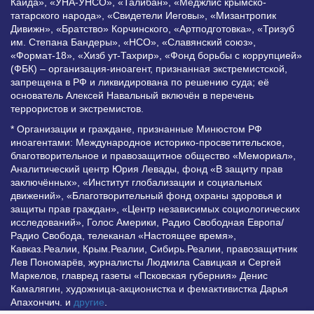
Каида», «УНА-УНСО», «Талибан», «Меджлис крымско-
татарского народа», «Свидетели Иеговы», «Мизантропик
Дивижн», «Братство» Корчинского, «Артподготовка», «Тризуб
им. Степана Бандеры», «НСО», «Славянский союз»,
«Формат-18», «Хизб ут-Тахрир», «Фонд борьбы с коррупцией»
(ФБК) – организация-иноагент, признанная экстремистской,
запрещена в РФ и ликвидирована по решению суда; её
основатель Алексей Навальный включён в перечень
террористов и экстремистов.
* Организации и граждане, признанные Минюстом РФ
иноагентами: Международное историко-просветительское,
благотворительное и правозащитное общество «Мемориал»,
Аналитический центр Юрия Левады, фонд «В защиту прав
заключённых», «Институт глобализации и социальных
движений», «Благотворительный фонд охраны здоровья и
защиты прав граждан», «Центр независимых социологических
исследований», Голос Америки, Радио Свободная Европа/
Радио Свобода, телеканал «Настоящее время»,
Кавказ.Реалии, Крым.Реалии, Сибирь.Реалии, правозащитник
Лев Пономарёв, журналисты Людмила Савицкая и Сергей
Маркелов, главред газеты «Псковская губерния» Денис
Камалягин, художница-акционистка и фемактивистка Дарья
Апахончич. и
другие
.