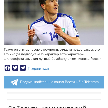
Также он считает свою скромность отчасти недостатком, это
его иногда подводит. «Но характер есть характер»,
философски заметил лучший бомбардир чемпионата России.
Facebook
Twitter
Telegram
Поделиться
Подписывайтесь на канал Вести.UZ в Telegram