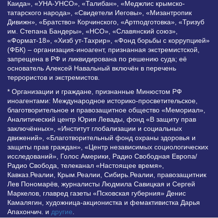
Каида», «УНА-УНСО», «Талибан», «Меджлис крымско-
татарского народа», «Свидетели Иеговы», «Мизантропик
Дивижн», «Братство» Корчинского, «Артподготовка», «Тризуб
им. Степана Бандеры», «НСО», «Славянский союз»,
«Формат-18», «Хизб ут-Тахрир», «Фонд борьбы с коррупцией»
(ФБК) – организация-иноагент, признанная экстремистской,
запрещена в РФ и ликвидирована по решению суда; её
основатель Алексей Навальный включён в перечень
террористов и экстремистов.
* Организации и граждане, признанные Минюстом РФ
иноагентами: Международное историко-просветительское,
благотворительное и правозащитное общество «Мемориал»,
Аналитический центр Юрия Левады, фонд «В защиту прав
заключённых», «Институт глобализации и социальных
движений», «Благотворительный фонд охраны здоровья и
защиты прав граждан», «Центр независимых социологических
исследований», Голос Америки, Радио Свободная Европа/
Радио Свобода, телеканал «Настоящее время»,
Кавказ.Реалии, Крым.Реалии, Сибирь.Реалии, правозащитник
Лев Пономарёв, журналисты Людмила Савицкая и Сергей
Маркелов, главред газеты «Псковская губерния» Денис
Камалягин, художница-акционистка и фемактивистка Дарья
Апахончич. и
другие
.