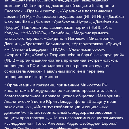
компания Meta и принадлежащие ей соцсети Instagram и
Facebook, «Правый сектор», «Украинская повстанческая
армия» (УПА), «Исламское государство» (ИГ, ИГИЛ), «Джабхат
Фатх аш-Шам» (бывшая «Джабхат ан-Нусра», «Джебхат ан-
Нусра»), Национал-Большевистская партия (НБП), «Аль-
Каида», «УНА-УНСО», «Талибан», «Меджлис крымско-
татарского народа», «Свидетели Иеговы», «Мизантропик
Дивижн», «Братство» Корчинского, «Артподготовка», «Тризуб
им. Степана Бандеры», «НСО», «Славянский союз»,
«Формат-18», «Хизб ут-Тахрир», «Фонд борьбы с коррупцией»
(ФБК) – организация-иноагент, признанная экстремистской,
запрещена в РФ и ликвидирована по решению суда; её
основатель Алексей Навальный включён в перечень
террористов и экстремистов.
* Организации и граждане, признанные Минюстом РФ
иноагентами: Международное историко-просветительское,
благотворительное и правозащитное общество «Мемориал»,
Аналитический центр Юрия Левады, фонд «В защиту прав
заключённых», «Институт глобализации и социальных
движений», «Благотворительный фонд охраны здоровья и
защиты прав граждан», «Центр независимых социологических
исследований», Голос Америки, Радио Свободная Европа/
Радио Свобода, телеканал «Настоящее время»,