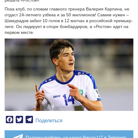
решать «Ростов».
Пока клуб, по словам главного тренера Валерия Карпина, не
отдаст 24-летнего узбека и за 50 миллионов! Самим нужен –
Шамурадов забил 10 голов в 12 матчах в российской премьер-
лиге. Он лидирует в споре бомбардиров, а «Ростов» идет на
первом месте.
Facebook
Twitter
Telegram
Поделиться
Подписывайтесь на канал Вести.UZ в Telegram