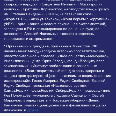
татарского народа», «Свидетели Иеговы», «Мизантропик
Дивижн», «Братство» Корчинского, «Артподготовка», «Тризуб
им. Степана Бандеры», «НСО», «Славянский союз»,
«Формат-18», «Хизб ут-Тахрир», «Фонд борьбы с коррупцией»
(ФБК) – организация-иноагент, признанная экстремистской,
запрещена в РФ и ликвидирована по решению суда; её
основатель Алексей Навальный включён в перечень
террористов и экстремистов.
* Организации и граждане, признанные Минюстом РФ
иноагентами: Международное историко-просветительское,
благотворительное и правозащитное общество «Мемориал»,
Аналитический центр Юрия Левады, фонд «В защиту прав
заключённых», «Институт глобализации и социальных
движений», «Благотворительный фонд охраны здоровья и
защиты прав граждан», «Центр независимых социологических
исследований», Голос Америки, Радио Свободная Европа/
Радио Свобода, телеканал «Настоящее время»,
Кавказ.Реалии, Крым.Реалии, Сибирь.Реалии, правозащитник
Лев Пономарёв, журналисты Людмила Савицкая и Сергей
Маркелов, главред газеты «Псковская губерния» Денис
Камалягин, художница-акционистка и фемактивистка Дарья
Апахончич. и
другие
.