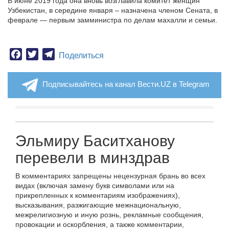
В июне 2019 года она вновь возглавила комитет женщин
Узбекистан, в середине января – назначена членом Сената, в
феврале — первым замминистра по делам махалли и семьи.
Facebook
Twitter
Telegram
Поделиться
Подписывайтесь на канал Вести.UZ в Telegram
Эльмиру Баситханову
перевели в минздрав
В комментариях запрещены нецензурная брань во всех
видах (включая замену букв символами или на
прикрепленных к комментариям изображениях),
высказывания, разжигающие межнациональную,
межрелигиозную и иную рознь, рекламные сообщения,
провокации и оскорбления, а также комментарии,