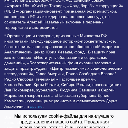
им. Степана Бандеры», «НСО», «Славянский союз»,
«Формат-18», «Хизб ут-Тахрир», «Фонд борьбы с коррупцией»
(ФБК) – организация-иноагент, признанная экстремистской,
запрещена в РФ и ликвидирована по решению суда; её
основатель Алексей Навальный включён в перечень
террористов и экстремистов.
* Организации и граждане, признанные Минюстом РФ
иноагентами: Международное историко-просветительское,
благотворительное и правозащитное общество «Мемориал»,
Аналитический центр Юрия Левады, фонд «В защиту прав
заключённых», «Институт глобализации и социальных
движений», «Благотворительный фонд охраны здоровья и
защиты прав граждан», «Центр независимых социологических
исследований», Голос Америки, Радио Свободная Европа/
Радио Свобода, телеканал «Настоящее время»,
Кавказ.Реалии, Крым.Реалии, Сибирь.Реалии, правозащитник
Лев Пономарёв, журналисты Людмила Савицкая и Сергей
Маркелов, главред газеты «Псковская губерния» Денис
Камалягин, художница-акционистка и фемактивистка Дарья
Апахончич. и
другие
.
Мы используем cookie-файлы для наилучшего
Все права защищены и охраняются законом. Любое
представления нашего сайта. Продолжая
использование материалов сайта допустимо при условии
использовать этот сайт, вы соглашаетесь с
наличия активной гиперссылки на Vesti.UZ.