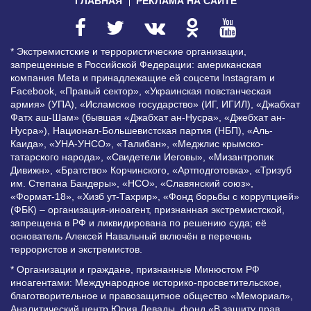
ГЛАВНАЯ
РЕКЛАМА НА САЙТЕ
* Экстремистские и террористические организации,
запрещенные в Российской Федерации: американская
компания Meta и принадлежащие ей соцсети Instagram и
Facebook, «Правый сектор», «Украинская повстанческая
армия» (УПА), «Исламское государство» (ИГ, ИГИЛ), «Джабхат
Фатх аш-Шам» (бывшая «Джабхат ан-Нусра», «Джебхат ан-
Нусра»), Национал-Большевистская партия (НБП), «Аль-
Каида», «УНА-УНСО», «Талибан», «Меджлис крымско-
татарского народа», «Свидетели Иеговы», «Мизантропик
Дивижн», «Братство» Корчинского, «Артподготовка», «Тризуб
им. Степана Бандеры», «НСО», «Славянский союз»,
«Формат-18», «Хизб ут-Тахрир», «Фонд борьбы с коррупцией»
(ФБК) – организация-иноагент, признанная экстремистской,
запрещена в РФ и ликвидирована по решению суда; её
основатель Алексей Навальный включён в перечень
террористов и экстремистов.
* Организации и граждане, признанные Минюстом РФ
иноагентами: Международное историко-просветительское,
благотворительное и правозащитное общество «Мемориал»,
Аналитический центр Юрия Левады, фонд «В защиту прав