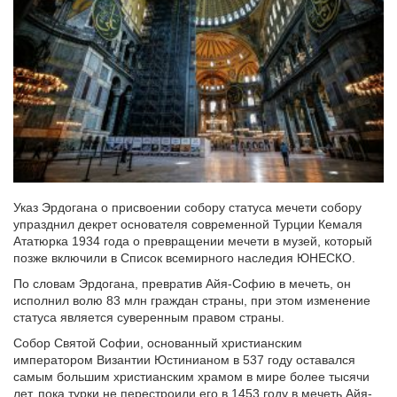
Указ Эрдогана о присвоении собору статуса мечети собору
упразднил декрет основателя современной Турции Кемаля
Ататюрка 1934 года о превращении мечети в музей, который
позже включили в Список всемирного наследия ЮНЕСКО.
По словам Эрдогана, превратив Айя-Софию в мечеть, он
исполнил волю 83 млн граждан страны, при этом изменение
статуса является суверенным правом страны.
Собор Святой Софии, основанный христианским
императором Византии Юстинианом в 537 году оставался
самым большим христианским храмом в мире более тысячи
лет, пока турки не перестроили его в 1453 году в мечеть Айя-