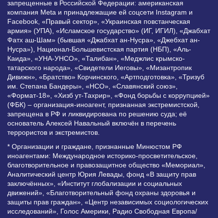
запрещенные в Российской Федерации: американская
компания Meta и принадлежащие ей соцсети Instagram и
Facebook, «Правый сектор», «Украинская повстанческая
армия» (УПА), «Исламское государство» (ИГ, ИГИЛ), «Джабхат
Фатх аш-Шам» (бывшая «Джабхат ан-Нусра», «Джебхат ан-
Нусра»), Национал-Большевистская партия (НБП), «Аль-
Каида», «УНА-УНСО», «Талибан», «Меджлис крымско-
татарского народа», «Свидетели Иеговы», «Мизантропик
Дивижн», «Братство» Корчинского, «Артподготовка», «Тризуб
им. Степана Бандеры», «НСО», «Славянский союз»,
«Формат-18», «Хизб ут-Тахрир», «Фонд борьбы с коррупцией»
(ФБК) – организация-иноагент, признанная экстремистской,
запрещена в РФ и ликвидирована по решению суда; её
основатель Алексей Навальный включён в перечень
террористов и экстремистов.
* Организации и граждане, признанные Минюстом РФ
иноагентами: Международное историко-просветительское,
благотворительное и правозащитное общество «Мемориал»,
Аналитический центр Юрия Левады, фонд «В защиту прав
заключённых», «Институт глобализации и социальных
движений», «Благотворительный фонд охраны здоровья и
защиты прав граждан», «Центр независимых социологических
исследований», Голос Америки, Радио Свободная Европа/