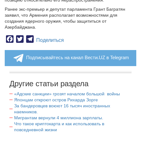
позицию относительно его нераспространения.
Ранее экс-премьер и депутат парламента Грант Багратян
заявил, что Армения располагает возможностями для
создания ядерного оружия, чтобы защититься от
Азербайджана.
Facebook
Twitter
Telegram
Поделиться
Подписывайтесь на канал Вести.UZ в Telegram
Другие статьи раздела
«Адские санкции» грозят началом большой войны
Японцам откроют остров Рихарда Зорге
За бандеровцев воюют 16 тысяч иностранных
наемников.
Мигрантам вернули 4 миллиона зарплаты.
Что такое криптокарта и как использовать в
повседневной жизни