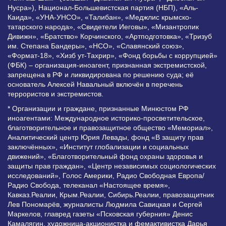
Нусра»), Национал-Большевистская партия (НБП), «Аль-
Каида», «УНА-УНСО», «Талибан», «Меджлис крымско-
татарского народа», «Свидетели Иеговы», «Мизантропик
Дивижн», «Братство» Корчинского, «Артподготовка», «Тризуб
им. Степана Бандеры», «НСО», «Славянский союз»,
«Формат-18», «Хизб ут-Тахрир», «Фонд борьбы с коррупцией»
(ФБК) – организация-иноагент, признанная экстремистской,
запрещена в РФ и ликвидирована по решению суда; её
основатель Алексей Навальный включён в перечень
террористов и экстремистов.
* Организации и граждане, признанные Минюстом РФ
иноагентами: Международное историко-просветительское,
благотворительное и правозащитное общество «Мемориал»,
Аналитический центр Юрия Левады, фонд «В защиту прав
заключённых», «Институт глобализации и социальных
движений», «Благотворительный фонд охраны здоровья и
защиты прав граждан», «Центр независимых социологических
исследований», Голос Америки, Радио Свободная Европа/
Радио Свобода, телеканал «Настоящее время»,
Кавказ.Реалии, Крым.Реалии, Сибирь.Реалии, правозащитник
Лев Пономарёв, журналисты Людмила Савицкая и Сергей
Маркелов, главред газеты «Псковская губерния» Денис
Камалягин, художница-акционистка и фемактивистка Дарья