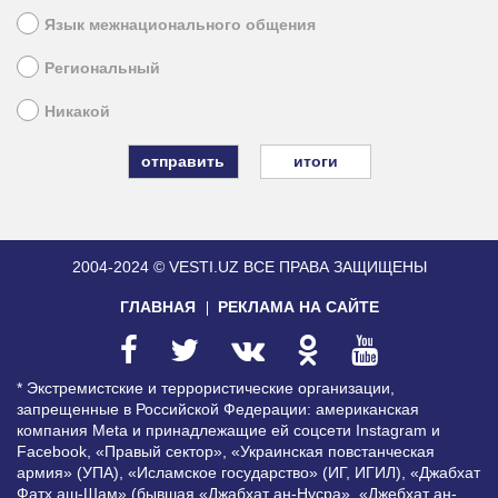
Язык межнационального общения
Региональный
Никакой
итоги
2004-2024 © VESTI.UZ
ВСЕ ПРАВА ЗАЩИЩЕНЫ
ГЛАВНАЯ
РЕКЛАМА НА САЙТЕ
* Экстремистские и террористические организации,
запрещенные в Российской Федерации: американская
компания Meta и принадлежащие ей соцсети Instagram и
Facebook, «Правый сектор», «Украинская повстанческая
армия» (УПА), «Исламское государство» (ИГ, ИГИЛ), «Джабхат
Фатх аш-Шам» (бывшая «Джабхат ан-Нусра», «Джебхат ан-