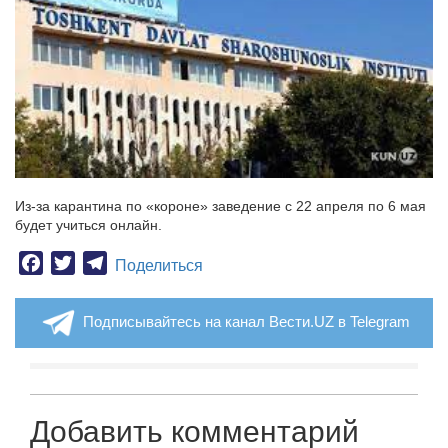
Из-за карантина по «короне» заведение с 22 апреля по 6 мая
будет учиться онлайн.
Facebook
Twitter
Telegram
Поделиться
Подписывайтесь на канал Вести.UZ в Telegram
Добавить комментарий