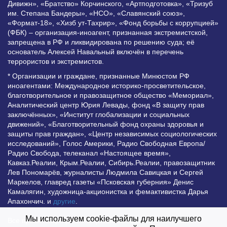
Дивижн», «Братство» Корчинского, «Артподготовка», «Тризуб
им. Степана Бандеры», «НСО», «Славянский союз»,
«Формат-18», «Хизб ут-Тахрир», «Фонд борьбы с коррупцией»
(ФБК) – организация-иноагент, признанная экстремистской,
запрещена в РФ и ликвидирована по решению суда; её
основатель Алексей Навальный включён в перечень
террористов и экстремистов.
* Организации и граждане, признанные Минюстом РФ
иноагентами: Международное историко-просветительское,
благотворительное и правозащитное общество «Мемориал»,
Аналитический центр Юрия Левады, фонд «В защиту прав
заключённых», «Институт глобализации и социальных
движений», «Благотворительный фонд охраны здоровья и
защиты прав граждан», «Центр независимых социологических
исследований», Голос Америки, Радио Свободная Европа/
Радио Свобода, телеканал «Настоящее время»,
Кавказ.Реалии, Крым.Реалии, Сибирь.Реалии, правозащитник
Лев Пономарёв, журналисты Людмила Савицкая и Сергей
Маркелов, главред газеты «Псковская губерния» Денис
Камалягин, художница-акционистка и фемактивистка Дарья
Апахончич. и
другие
.
Мы используем cookie-файлы для наилучшего
Все права защищены и охраняются законом. Любое