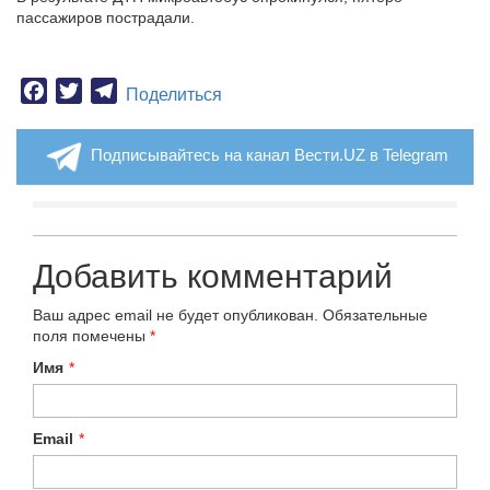
пассажиров пострадали.
Facebook
Twitter
Telegram
Поделиться
Подписывайтесь на канал Вести.UZ в Telegram
Добавить комментарий
Ваш адрес email не будет опубликован.
Обязательные
поля помечены
*
Имя
*
Email
*