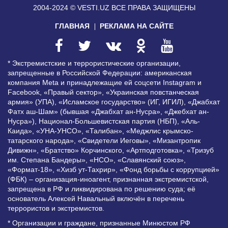
2004-2024 © VESTI.UZ
ВСЕ ПРАВА ЗАЩИЩЕНЫ
ГЛАВНАЯ
РЕКЛАМА НА САЙТЕ
* Экстремистские и террористические организации,
запрещенные в Российской Федерации: американская
компания Meta и принадлежащие ей соцсети Instagram и
Facebook, «Правый сектор», «Украинская повстанческая
армия» (УПА), «Исламское государство» (ИГ, ИГИЛ), «Джабхат
Фатх аш-Шам» (бывшая «Джабхат ан-Нусра», «Джебхат ан-
Нусра»), Национал-Большевистская партия (НБП), «Аль-
Каида», «УНА-УНСО», «Талибан», «Меджлис крымско-
татарского народа», «Свидетели Иеговы», «Мизантропик
Дивижн», «Братство» Корчинского, «Артподготовка», «Тризуб
им. Степана Бандеры», «НСО», «Славянский союз»,
«Формат-18», «Хизб ут-Тахрир», «Фонд борьбы с коррупцией»
(ФБК) – организация-иноагент, признанная экстремистской,
запрещена в РФ и ликвидирована по решению суда; её
основатель Алексей Навальный включён в перечень
террористов и экстремистов.
* Организации и граждане, признанные Минюстом РФ