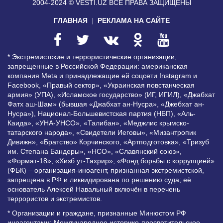
2004-2024 © VESTI.UZ
ВСЕ ПРАВА ЗАЩИЩЕНЫ
ГЛАВНАЯ
РЕКЛАМА НА САЙТЕ
* Экстремистские и террористические организации,
запрещенные в Российской Федерации: американская
компания Meta и принадлежащие ей соцсети Instagram и
Facebook, «Правый сектор», «Украинская повстанческая
армия» (УПА), «Исламское государство» (ИГ, ИГИЛ), «Джабхат
Фатх аш-Шам» (бывшая «Джабхат ан-Нусра», «Джебхат ан-
Нусра»), Национал-Большевистская партия (НБП), «Аль-
Каида», «УНА-УНСО», «Талибан», «Меджлис крымско-
татарского народа», «Свидетели Иеговы», «Мизантропик
Дивижн», «Братство» Корчинского, «Артподготовка», «Тризуб
им. Степана Бандеры», «НСО», «Славянский союз»,
«Формат-18», «Хизб ут-Тахрир», «Фонд борьбы с коррупцией»
(ФБК) – организация-иноагент, признанная экстремистской,
запрещена в РФ и ликвидирована по решению суда; её
основатель Алексей Навальный включён в перечень
террористов и экстремистов.
* Организации и граждане, признанные Минюстом РФ
иноагентами: Международное историко-просветительское,