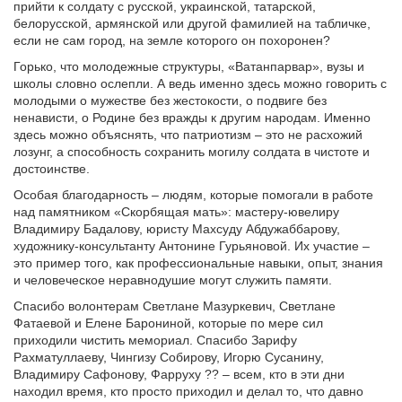
прийти к солдату с русской, украинской, татарской,
белорусской, армянской или другой фамилией на табличке,
если не сам город, на земле которого он похоронен?
Горько, что молодежные структуры, «Ватанпарвар», вузы и
школы словно ослепли. А ведь именно здесь можно говорить с
молодыми о мужестве без жестокости, о подвиге без
ненависти, о Родине без вражды к другим народам. Именно
здесь можно объяснять, что патриотизм – это не расхожий
лозунг, а способность сохранить могилу солдата в чистоте и
достоинстве.
Особая благодарность – людям, которые помогали в работе
над памятником «Скорбящая мать»: мастеру-ювелиру
Владимиру Бадалову, юристу Махсуду Абдужаббарову,
художнику-консультанту Антонине Гурьяновой. Их участие –
это пример того, как профессиональные навыки, опыт, знания
и человеческое неравнодушие могут служить памяти.
Спасибо волонтерам Светлане Мазуркевич, Светлане
Фатаевой и Елене Барониной, которые по мере сил
приходили чистить мемориал. Спасибо Зарифу
Рахматуллаеву, Чингизу Собирову, Игорю Сусанину,
Владимиру Сафонову, Фарруху ?? – всем, кто в эти дни
находил время, кто просто приходил и делал то, что давно