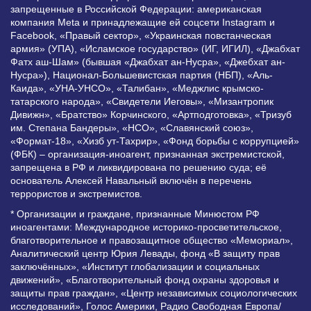
запрещенные в Российской Федерации: американская
компания Meta и принадлежащие ей соцсети Instagram и
Facebook, «Правый сектор», «Украинская повстанческая
армия» (УПА), «Исламское государство» (ИГ, ИГИЛ), «Джабхат
Фатх аш-Шам» (бывшая «Джабхат ан-Нусра», «Джебхат ан-
Нусра»), Национал-Большевистская партия (НБП), «Аль-
Каида», «УНА-УНСО», «Талибан», «Меджлис крымско-
татарского народа», «Свидетели Иеговы», «Мизантропик
Дивижн», «Братство» Корчинского, «Артподготовка», «Тризуб
им. Степана Бандеры», «НСО», «Славянский союз»,
«Формат-18», «Хизб ут-Тахрир», «Фонд борьбы с коррупцией»
(ФБК) – организация-иноагент, признанная экстремистской,
запрещена в РФ и ликвидирована по решению суда; её
основатель Алексей Навальный включён в перечень
террористов и экстремистов.
* Организации и граждане, признанные Минюстом РФ
иноагентами: Международное историко-просветительское,
благотворительное и правозащитное общество «Мемориал»,
Аналитический центр Юрия Левады, фонд «В защиту прав
заключённых», «Институт глобализации и социальных
движений», «Благотворительный фонд охраны здоровья и
защиты прав граждан», «Центр независимых социологических
исследований», Голос Америки, Радио Свободная Европа/