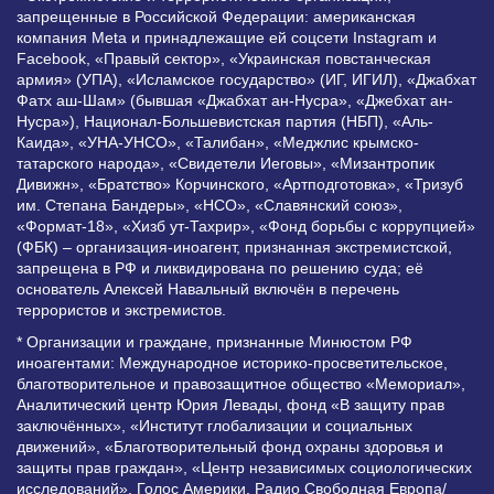
запрещенные в Российской Федерации: американская
компания Meta и принадлежащие ей соцсети Instagram и
Facebook, «Правый сектор», «Украинская повстанческая
армия» (УПА), «Исламское государство» (ИГ, ИГИЛ), «Джабхат
Фатх аш-Шам» (бывшая «Джабхат ан-Нусра», «Джебхат ан-
Нусра»), Национал-Большевистская партия (НБП), «Аль-
Каида», «УНА-УНСО», «Талибан», «Меджлис крымско-
татарского народа», «Свидетели Иеговы», «Мизантропик
Дивижн», «Братство» Корчинского, «Артподготовка», «Тризуб
им. Степана Бандеры», «НСО», «Славянский союз»,
«Формат-18», «Хизб ут-Тахрир», «Фонд борьбы с коррупцией»
(ФБК) – организация-иноагент, признанная экстремистской,
запрещена в РФ и ликвидирована по решению суда; её
основатель Алексей Навальный включён в перечень
террористов и экстремистов.
* Организации и граждане, признанные Минюстом РФ
иноагентами: Международное историко-просветительское,
благотворительное и правозащитное общество «Мемориал»,
Аналитический центр Юрия Левады, фонд «В защиту прав
заключённых», «Институт глобализации и социальных
движений», «Благотворительный фонд охраны здоровья и
защиты прав граждан», «Центр независимых социологических
исследований», Голос Америки, Радио Свободная Европа/