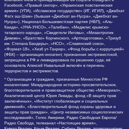
Facebook, «Правый сектор», «Украинская повстанческая
армия» (УПА), «Исламское государство» (ИГ, ИГИЛ), «Джабхат
Фатх аш-Шам» (бывшая «Джабхат ан-Нусра», «Джебхат ан-
Нусра»), Национал-Большевистская партия (НБП), «Аль-
Каида», «УНА-УНСО», «Талибан», «Меджлис крымско-
татарского народа», «Свидетели Иеговы», «Мизантропик
Дивижн», «Братство» Корчинского, «Артподготовка», «Тризуб
им. Степана Бандеры», «НСО», «Славянский союз»,
«Формат-18», «Хизб ут-Тахрир», «Фонд борьбы с коррупцией»
(ФБК) – организация-иноагент, признанная экстремистской,
запрещена в РФ и ликвидирована по решению суда; её
основатель Алексей Навальный включён в перечень
террористов и экстремистов.
* Организации и граждане, признанные Минюстом РФ
иноагентами: Международное историко-просветительское,
благотворительное и правозащитное общество «Мемориал»,
Аналитический центр Юрия Левады, фонд «В защиту прав
заключённых», «Институт глобализации и социальных
движений», «Благотворительный фонд охраны здоровья и
защиты прав граждан», «Центр независимых социологических
исследований», Голос Америки, Радио Свободная Европа/
Радио Свобода, телеканал «Настоящее время»,
Кавказ.Реалии, Крым.Реалии, Сибирь.Реалии, правозащитник