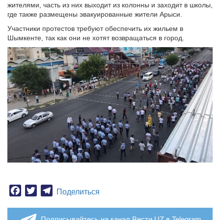
жителями, часть из них выходит из колонны и заходит в школы,
где также размещены эвакуированные жители Арыси.
Участники протестов требуют обеспечить их жильем в
Шымкенте, так как они не хотят возвращаться в город.
Facebook
Twitter
Telegram
Поделиться
Подписывайтесь на канал Вести.UZ в Telegram