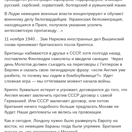
русский, сербский, хорватский, болгарский и румынский языки.
В Лодзи немецкие военные власти концентрируют и обучают
военному делу белогвардейцев. Украинская белоэмиграция,
находящаяся в Праге, получила указание усилить
антисоветскую пропаганду…»
11 ноября 1940… Зам Наркома иностранных дел Вышинский
снова принимает британского посла Криппса.
Британцы набиваются в друзья к СССР, хотя полгода назад
поставляли Финляндии самолеты и вводили санкции. Через
день Молотов должен съездить на переговоры с Гитлером в
Берлин и сказать свою легендарную фразу: «если Англия уже
разбита, то почему мы сидим в бомбоубежище?». Идет
сложная игра — мы оттягиваем момент начала войны.
Криппс буквально истерит и угрожает, договорился до того, что
Англия может заключить против СССР договор с самой
Германией. Или СССР заключает договор, или потом
Британия ничего подобного больше предлагать Москве не
будет. Наши дипломаты не велись на провокации.
Как и сегодня, Лондону нужно было развернуть Европу на
восток, но немецкие бараны тогда были упрямее. Британия
пугала их, что договорится с Москвой.