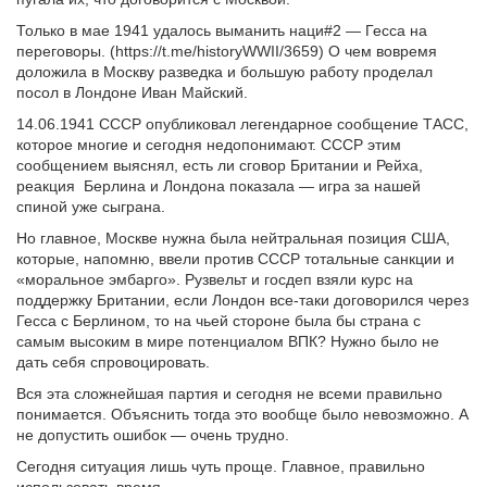
Только в мае 1941 удалось выманить наци#2 — Гесса на
переговоры. (https://t.me/historyWWII/3659) О чем вовремя
доложила в Москву разведка и большую работу проделал
посол в Лондоне Иван Майский.
14.06.1941 СССР опубликовал легендарное сообщение ТАСС,
которое многие и сегодня недопонимают. СССР этим
сообщением выяснял, есть ли сговор Британии и Рейха,
реакция Берлина и Лондона показала — игра за нашей
спиной уже сыграна.
Но главное, Москве нужна была нейтральная позиция США,
которые, напомню, ввели против СССР тотальные санкции и
«моральное эмбарго». Рузвельт и госдеп взяли курс на
поддержку Британии, если Лондон все-таки договорился через
Гесса с Берлином, то на чьей стороне была бы страна с
самым высоким в мире потенциалом ВПК? Нужно было не
дать себя спровоцировать.
Вся эта сложнейшая партия и сегодня не всеми правильно
понимается. Объяснить тогда это вообще было невозможно. А
не допустить ошибок — очень трудно.
Сегодня ситуация лишь чуть проще. Главное, правильно