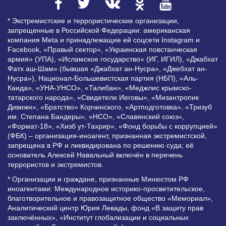
* Экстремистские и террористические организации,
запрещенные в Российской Федерации: американская
компания Meta и принадлежащие ей соцсети Instagram и
Facebook, «Правый сектор», «Украинская повстанческая
армия» (УПА), «Исламское государство» (ИГ, ИГИЛ), «Джабхат
Фатх аш-Шам» (бывшая «Джабхат ан-Нусра», «Джебхат ан-
Нусра»), Национал-Большевистская партия (НБП), «Аль-
Каида», «УНА-УНСО», «Талибан», «Меджлис крымско-
татарского народа», «Свидетели Иеговы», «Мизантропик
Дивижн», «Братство» Корчинского, «Артподготовка», «Тризуб
им. Степана Бандеры», «НСО», «Славянский союз»,
«Формат-18», «Хизб ут-Тахрир», «Фонд борьбы с коррупцией»
(ФБК) – организация-иноагент, признанная экстремистской,
запрещена в РФ и ликвидирована по решению суда; её
основатель Алексей Навальный включён в перечень
террористов и экстремистов.
* Организации и граждане, признанные Минюстом РФ
иноагентами: Международное историко-просветительское,
благотворительное и правозащитное общество «Мемориал»,
Аналитический центр Юрия Левады, фонд «В защиту прав
заключённых», «Институт глобализации и социальных