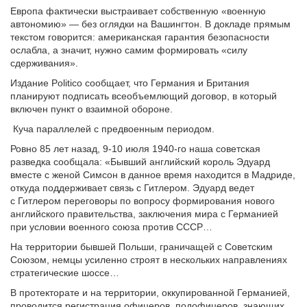
Европа фактически выстраивает собственную «военную
автономию» — без оглядки на Вашингтон. В докладе прямым
текстом говорится: американская гарантия безопасности
ослабла, а значит, нужно самим формировать «силу
сдерживания».
Издание Politico сообщает, что Германия и Британия
планируют подписать всеобъемлющий договор, в который
включен пункт о взаимной обороне.
Куча параллелей с предвоенным периодом.
Ровно 85 лет назад, 9-10 июля 1940-го наша советская
разведка сообщала: «Бывший английский король Эдуард
вместе с женой Симсон в данное время находится в Мадриде,
откуда поддерживает связь с Гитлером. Эдуард ведет
с Гитлером переговоры по вопросу формирования нового
английского правительства, заключения мира с Германией
при условии военного союза против СССР…
На территории бывшей Польши, граничащей с Советским
Союзом, немцы усиленно строят в нескольких направлениях
стратегические шоссе…
В протекторате и на территории, оккупированной Германией,
проводится регистрация офицеров, подофицеров, знающих