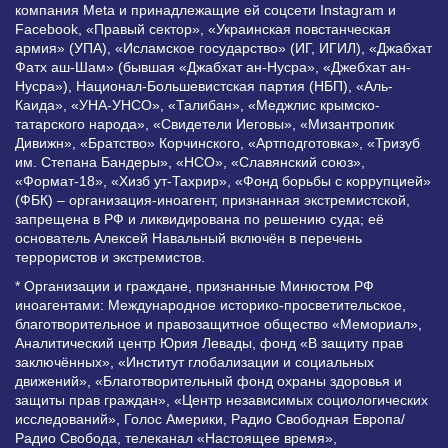
компания Meta и принадлежащие ей соцсети Instagram и
Facebook, «Правый сектор», «Украинская повстанческая
армия» (УПА), «Исламское государство» (ИГ, ИГИЛ), «Джабхат
Фатх аш-Шам» (бывшая «Джабхат ан-Нусра», «Джебхат ан-
Нусра»), Национал-Большевистская партия (НБП), «Аль-
Каида», «УНА-УНСО», «Талибан», «Меджлис крымско-
татарского народа», «Свидетели Иеговы», «Мизантропик
Дивижн», «Братство» Корчинского, «Артподготовка», «Тризуб
им. Степана Бандеры», «НСО», «Славянский союз»,
«Формат-18», «Хизб ут-Тахрир», «Фонд борьбы с коррупцией»
(ФБК) – организация-иноагент, признанная экстремистской,
запрещена в РФ и ликвидирована по решению суда; её
основатель Алексей Навальный включён в перечень
террористов и экстремистов.
* Организации и граждане, признанные Минюстом РФ
иноагентами: Международное историко-просветительское,
благотворительное и правозащитное общество «Мемориал»,
Аналитический центр Юрия Левады, фонд «В защиту прав
заключённых», «Институт глобализации и социальных
движений», «Благотворительный фонд охраны здоровья и
защиты прав граждан», «Центр независимых социологических
исследований», Голос Америки, Радио Свободная Европа/
Радио Свобода, телеканал «Настоящее время»,