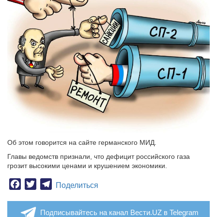
Об этом говорится на сайте германского МИД.
Главы ведомств признали, что дефицит российского газа
грозит высокими ценами и крушением экономики.
Facebook
Twitter
Telegram
Поделиться
Подписывайтесь на канал Вести.UZ в Telegram