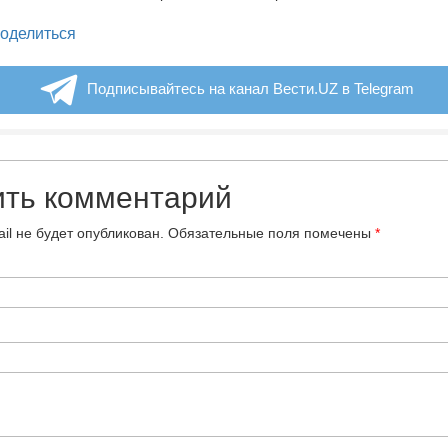
legram
оделиться
Подписывайтесь на канал Вести.UZ в Telegram
ить комментарий
il не будет опубликован.
Обязательные поля помечены
*