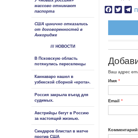
У «новых россиян»
массово отнимают
Facebook
Twitter
Te
П
паспорта
США цинично отказались
от договоренностей в
Анкоридже
/// НОВОСТИ
Добав
В Псковскую область
потянулись переселенцы
Ваш адрес ema
Каннаваро нашел в
Имя
*
узбекской сборной «крота».
Россия закрыла въезд для
судимых.
Email
*
Австрийцы бегут в Россию
за настоящей жизнью.
Комментарий
Синдаров блистал в матче
против США