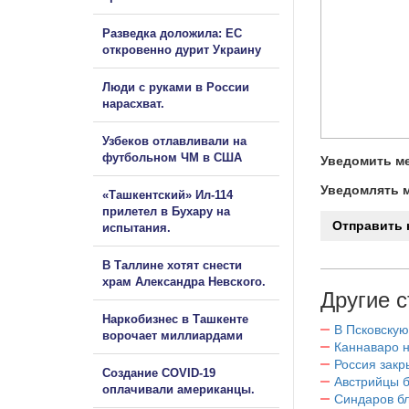
Разведка доложила: ЕС
откровенно дурит Украину
Люди с руками в России
нарасхват.
Узбеков отлавливали на
футбольном ЧМ в США
Уведомить ме
Уведомлять м
«Ташкентский» Ил-114
прилетел в Бухару на
испытания.
В Таллине хотят снести
храм Александра Невского.
Другие с
Наркобизнес в Ташкенте
В Псковскую
ворочает миллиардами
Каннаваро н
Россия закр
Создание COVID-19
Австрийцы б
оплачивали американцы.
Синдаров бл