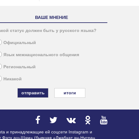
ВАШЕ МНЕНИЕ
акой статус должен быть у русского языка?
Официальный
Язык межнационального общения
Региональный
Никакой
итоги
ta и принадлежащие ей соцсети Instagram и
ат Фатх аш-Шам» (бывшая «Джабхат ан-Нусра»,