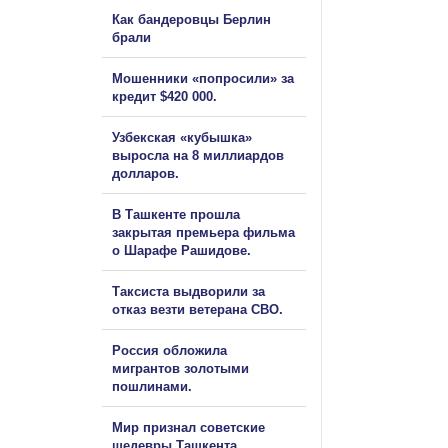
Как бандеровцы Берлин
брали
Мошенники «попросили» за
кредит $420 000.
Узбекская «кубышка»
выросла на 8 миллиардов
долларов.
В Ташкенте прошла
закрытая премьера фильма
о Шарафе Рашидове.
Таксиста выдворили за
отказ везти ветерана СВО.
Россия обложила
мигрантов золотыми
пошлинами.
Мир признал советские
шедевры Ташкента