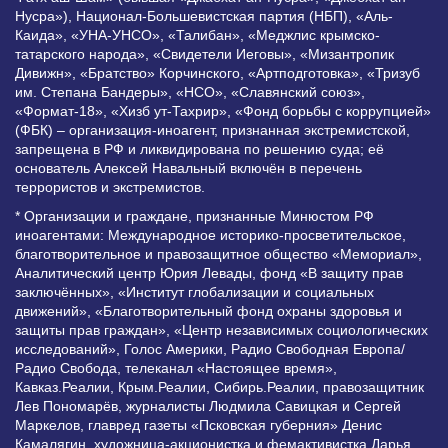
Нусра»), Национал-Большевистская партия (НБП), «Аль-
Каида», «УНА-УНСО», «Талибан», «Меджлис крымско-
татарского народа», «Свидетели Иеговы», «Мизантропик
Дивижн», «Братство» Корчинского, «Артподготовка», «Тризуб
им. Степана Бандеры», «НСО», «Славянский союз»,
«Формат-18», «Хизб ут-Тахрир», «Фонд борьбы с коррупцией»
(ФБК) – организация-иноагент, признанная экстремистской,
запрещена в РФ и ликвидирована по решению суда; её
основатель Алексей Навальный включён в перечень
террористов и экстремистов.
* Организации и граждане, признанные Минюстом РФ
иноагентами: Международное историко-просветительское,
благотворительное и правозащитное общество «Мемориал»,
Аналитический центр Юрия Левады, фонд «В защиту прав
заключённых», «Институт глобализации и социальных
движений», «Благотворительный фонд охраны здоровья и
защиты прав граждан», «Центр независимых социологических
исследований», Голос Америки, Радио Свободная Европа/
Радио Свобода, телеканал «Настоящее время»,
Кавказ.Реалии, Крым.Реалии, Сибирь.Реалии, правозащитник
Лев Пономарёв, журналисты Людмила Савицкая и Сергей
Маркелов, главред газеты «Псковская губерния» Денис
Камалягин, художница-акционистка и фемактивистка Дарья