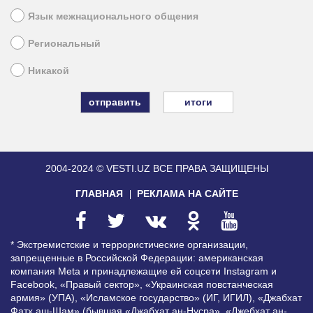
Язык межнационального общения
Региональный
Никакой
итоги
2004-2024 © VESTI.UZ
ВСЕ ПРАВА ЗАЩИЩЕНЫ
ГЛАВНАЯ
РЕКЛАМА НА САЙТЕ
* Экстремистские и террористические организации,
запрещенные в Российской Федерации: американская
компания Meta и принадлежащие ей соцсети Instagram и
Facebook, «Правый сектор», «Украинская повстанческая
армия» (УПА), «Исламское государство» (ИГ, ИГИЛ), «Джабхат
Фатх аш-Шам» (бывшая «Джабхат ан-Нусра», «Джебхат ан-