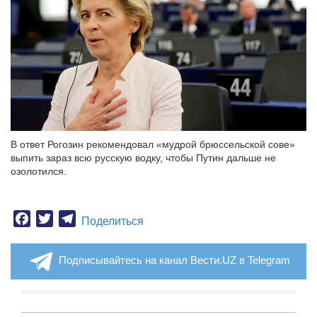
В ответ Рогозин рекомендовал «мудрой брюссельской сове»
выпить зараз всю русскую водку, чтобы Путин дальше не
озолотился.
Facebook
Twitter
Telegram
Поделиться
Подписывайтесь на канал Вести.UZ в Telegram