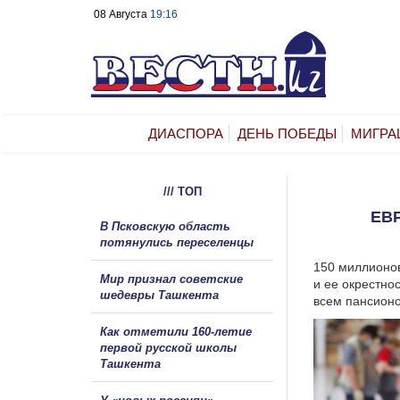
08 Августа
19:16
ДИАСПОРА
ДЕНЬ ПОБЕДЫ
МИГРА
/// ТОП
ЕВ
В Псковскую область
потянулись переселенцы
150 миллионов
Мир признал советские
и ее окрестно
шедевры Ташкента
всем пансионо
Как отметили 160-летие
первой русской школы
Ташкента