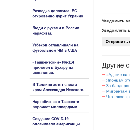
Разведка доложила: ЕС
откровенно дурит Украину
Уведомить ме
Люди с руками в России
Уведомлять м
нарасхват.
Узбеков отлавливали на
футбольном ЧМ в США
«Ташкентский» Ил-114
Другие с
прилетел в Бухару на
испытания.
«Адские са
Японцам отк
В Таллине хотят снести
За бандеров
храм Александра Невского.
Мигрантам в
Что такое к
Наркобизнес в Ташкенте
ворочает миллиардами
Создание COVID-19
оплачивали американцы.