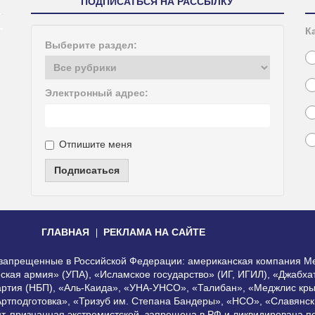
ПОДПИСАТЬСЯ НА РАССЫЛКУ
К
Выберите раздел:
Электронный адрес:
Отпишите меня
Подписаться
ГЛАВНАЯ
РЕКЛАМА НА САЙТЕ
, запрещенные в Российской Федерации: американская компания Me
еская армия» (УПА), «Исламское государство» (ИГ, ИГИЛ), «Джабх
артия (НБП), «Аль-Каида», «УНА-УНСО», «Талибан», «Меджлис кры
Артподготовка», «Тризуб им. Степана Бандеры», «НСО», «Славянск
нт, признанная экстремистской, запрещена в РФ и ликвидирована 