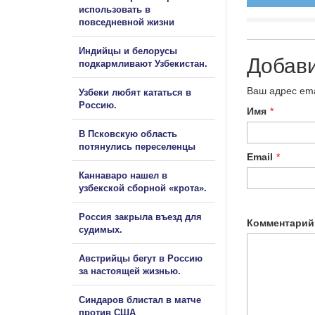
использовать в
повседневной жизни
Индийцы и белорусы
Добав
подкармливают Узбекистан.
Ваш адрес ema
Узбеки любят кататься в
Россию.
Имя
*
В Псковскую область
потянулись переселенцы
Email
*
Каннаваро нашел в
узбекской сборной «крота».
Россия закрыла въезд для
Комментарий
судимых.
Австрийцы бегут в Россию
за настоящей жизнью.
Синдаров блистал в матче
против США