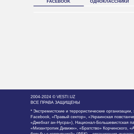
FACEBOOK
ОДНОКЛАССНИКИ
2004-2024 © VESTI.UZ
ВСЕ ПРАВА ЗАЩИЩЕНЫ
* Экстремистские и террористические организации
Facebook, «Правый сектор», «Украинская повстанч
«Джебхат ан-Нусра»), Национал-Большевистская п
«Мизантропик Дивижн», «Братство» Корчинского, «
борьбы с коррупцией» (ФБК) – организация-иноаге