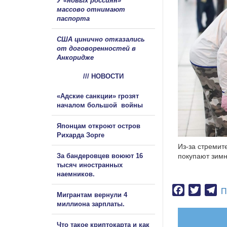
У «новых россиян»
массово отнимают
паспорта
США цинично отказались
от договоренностей в
Анкоридже
/// НОВОСТИ
«Адские санкции» грозят
началом большой войны
Японцам откроют остров
Рихарда Зорге
Из-за стреми
За бандеровцев воюют 16
покупают зимн
тысяч иностранных
наемников.
Facebook
Twitter
Te
П
Мигрантам вернули 4
миллиона зарплаты.
Что такое криптокарта и как