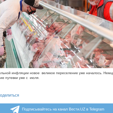
тельной инфляции новое великое переселение уже началось. Немц
ие путевки уже с июля.
legram
оделиться
Подписывайтесь на канал Вести.UZ в Telegram