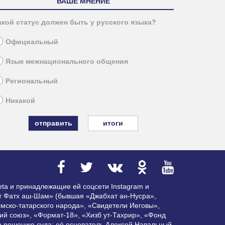
ВАШЕ МНЕНИЕ
акой статус должен быть у русского языка?
Официальный
Язык межнационального общения
Региональный
Никакой
итоги
ta и принадлежащие ей соцсети Instagram и
ат Фатх аш-Шам» (бывшая «Джабхат ан-Нусра»,
мско-татарского народа», «Свидетели Иеговы»,
ий союз», «Формат-18», «Хизб ут-Тахрир», «Фонд
по решению суда; её основатель Алексей Навальный