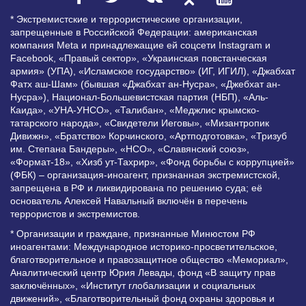
* Экстремистские и террористические организации,
запрещенные в Российской Федерации: американская
компания Meta и принадлежащие ей соцсети Instagram и
Facebook, «Правый сектор», «Украинская повстанческая
армия» (УПА), «Исламское государство» (ИГ, ИГИЛ), «Джабхат
Фатх аш-Шам» (бывшая «Джабхат ан-Нусра», «Джебхат ан-
Нусра»), Национал-Большевистская партия (НБП), «Аль-
Каида», «УНА-УНСО», «Талибан», «Меджлис крымско-
татарского народа», «Свидетели Иеговы», «Мизантропик
Дивижн», «Братство» Корчинского, «Артподготовка», «Тризуб
им. Степана Бандеры», «НСО», «Славянский союз»,
«Формат-18», «Хизб ут-Тахрир», «Фонд борьбы с коррупцией»
(ФБК) – организация-иноагент, признанная экстремистской,
запрещена в РФ и ликвидирована по решению суда; её
основатель Алексей Навальный включён в перечень
террористов и экстремистов.
* Организации и граждане, признанные Минюстом РФ
иноагентами: Международное историко-просветительское,
благотворительное и правозащитное общество «Мемориал»,
Аналитический центр Юрия Левады, фонд «В защиту прав
заключённых», «Институт глобализации и социальных
движений», «Благотворительный фонд охраны здоровья и