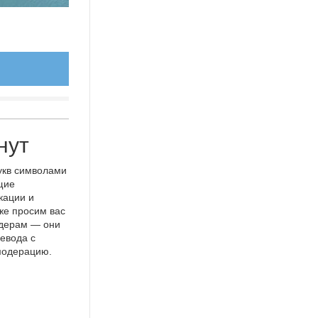
нут
укв символами
щие
кации и
же просим вас
идерам — они
евода с
 модерацию.