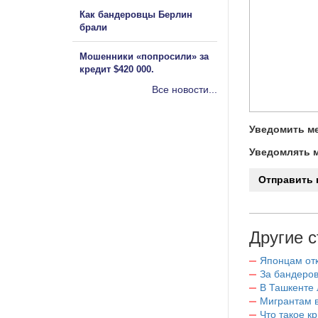
Как бандеровцы Берлин
брали
Мошенники «попросили» за
кредит $420 000.
Все новости...
Уведомить ме
Уведомлять м
Другие с
Японцам отк
За бандеров
В Ташкенте 
Мигрантам в
Что такое к