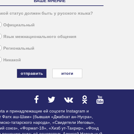
ВАШЕ МНЕНИЕ
акой статус должен быть у русского языка?
Официальный
Язык межнационального общения
Региональный
Никакой
итоги
ta и принадлежащие ей соцсети Instagram и
ат Фатх аш-Шам» (бывшая «Джабхат ан-Нусра»,
мско-татарского народа», «Свидетели Иеговы»,
ий союз», «Формат-18», «Хизб ут-Тахрир», «Фонд
по решению суда; её основатель Алексей Навальный