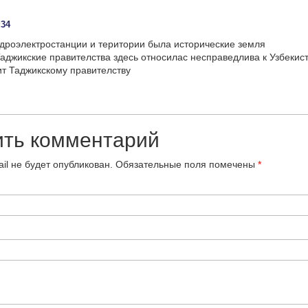
:34
дроэлектростанции и територии была исторические земля
Таджикские правителства здесь относилас несправедлива к Узбекис
ит Таджикскому правителству
ить комментарий
il не будет опубликован.
Обязательные поля помечены
*