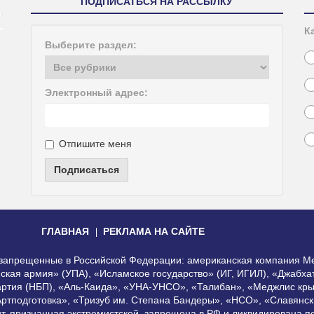
ПОДПИСАТЬСЯ НА РАССЫЛКУ
К
Выберите раздел:
Электронный адрес:
Отпишите меня
Подписаться
ГЛАВНАЯ
РЕКЛАМА НА САЙТЕ
, запрещенные в Российской Федерации: американская компания Me
еская армия» (УПА), «Исламское государство» (ИГ, ИГИЛ), «Джабх
артия (НБП), «Аль-Каида», «УНА-УНСО», «Талибан», «Меджлис кры
Артподготовка», «Тризуб им. Степана Бандеры», «НСО», «Славянск
нт, признанная экстремистской, запрещена в РФ и ликвидирована 