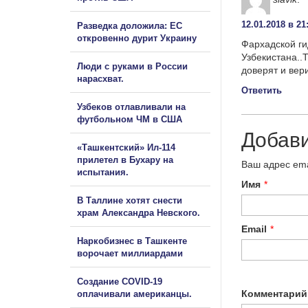
12.01.2018 в 21
Разведка доложила: ЕС
откровенно дурит Украину
Фархадской ги
Узбекистана..
Люди с руками в России
доверят и вер
нарасхват.
Ответить
Узбеков отлавливали на
футбольном ЧМ в США
Добав
«Ташкентский» Ил-114
прилетел в Бухару на
Ваш адрес ema
испытания.
Имя
*
В Таллине хотят снести
храм Александра Невского.
Email
*
Наркобизнес в Ташкенте
ворочает миллиардами
Создание COVID-19
Комментарий
оплачивали американцы.