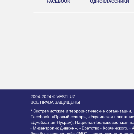
FACEBOOK
ОДНОКЛАССНИКИ
2004-2024 © VESTI.UZ
ВСЕ ПРАВА ЗАЩИЩЕНЫ
* Экстремистские и террористические организации
Facebook, «Правый сектор», «Украинская повстанч
«Джебхат ан-Нусра»), Национал-Большевистская п
«Мизантропик Дивижн», «Братство» Корчинского, «
борьбы с коррупцией» (ФБК) – организация-иноаге