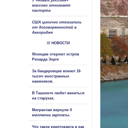
У «новых россиян»
массово отнимают
паспорта
США цинично отказались
от договоренностей в
Анкоридже
/// НОВОСТИ
Японцам откроют остров
Рихарда Зорге
За бандеровцев воюют 16
тысяч иностранных
наемников.
В Ташкенте любят жениться
на старухах.
Мигрантам вернули 4
миллиона зарплаты.
Что такое криптокарта и как