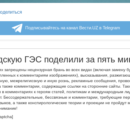
legram
оделиться
Подписывайтесь на канал Вести.UZ в Telegram
скую ГЭС поделили за пять ми
х запрещены нецензурная брань во всех видах (включая замену б
пленных к комментариям изображениях), высказывания, разжигаю
ную, межрелигиозную и иную рознь, рекламные сообщения, прово
а также комментарии, содержащие ссылки на сторонние сайты. Так
 в комментариях к героям статей, политикам и международным л
т. Бессодержательные, бессвязные и комментарии, требующие пер
языков, а также конспирологические теории и проекции не пройдут
онимание!
aptcha]