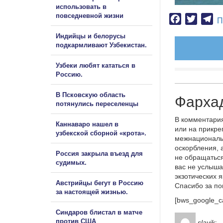
использовать в
повседневной жизни
Facebook
Twitter
Te
П
Индийцы и белорусы
подкармливают Узбекистан.
Узбеки любят кататься в
Россию.
В Псковскую область
Фархад
потянулись переселенцы
В комментария
Каннаваро нашел в
или на прикре
узбекской сборной «крота».
межнациональ
оскорбления, 
Россия закрыла въезд для
не обращаться
судимых.
вас не услыша
экзотических 
Австрийцы бегут в Россию
Спасибо за п
за настоящей жизнью.
[bws_google_c
Синдаров блистал в матче
против США
slavik
: