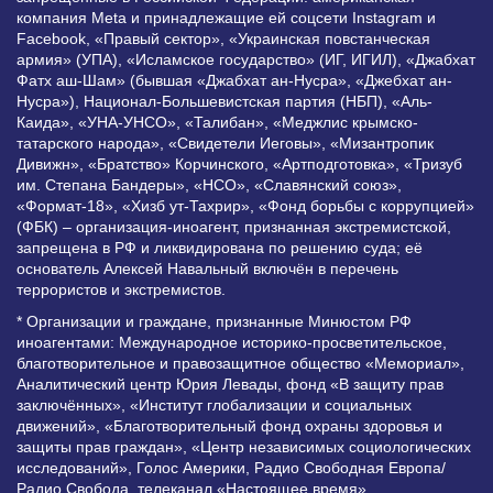
компания Meta и принадлежащие ей соцсети Instagram и
Facebook, «Правый сектор», «Украинская повстанческая
армия» (УПА), «Исламское государство» (ИГ, ИГИЛ), «Джабхат
Фатх аш-Шам» (бывшая «Джабхат ан-Нусра», «Джебхат ан-
Нусра»), Национал-Большевистская партия (НБП), «Аль-
Каида», «УНА-УНСО», «Талибан», «Меджлис крымско-
татарского народа», «Свидетели Иеговы», «Мизантропик
Дивижн», «Братство» Корчинского, «Артподготовка», «Тризуб
им. Степана Бандеры», «НСО», «Славянский союз»,
«Формат-18», «Хизб ут-Тахрир», «Фонд борьбы с коррупцией»
(ФБК) – организация-иноагент, признанная экстремистской,
запрещена в РФ и ликвидирована по решению суда; её
основатель Алексей Навальный включён в перечень
террористов и экстремистов.
* Организации и граждане, признанные Минюстом РФ
иноагентами: Международное историко-просветительское,
благотворительное и правозащитное общество «Мемориал»,
Аналитический центр Юрия Левады, фонд «В защиту прав
заключённых», «Институт глобализации и социальных
движений», «Благотворительный фонд охраны здоровья и
защиты прав граждан», «Центр независимых социологических
исследований», Голос Америки, Радио Свободная Европа/
Радио Свобода, телеканал «Настоящее время»,