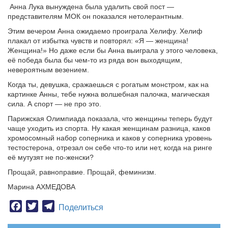
Анна Лука вынуждена была удалить свой пост —
представителям МОК он показался нетолерантным.
Этим вечером Анна ожидаемо проиграла Хелифу. Хелиф
плакал от избытка чувств и повторял: «Я — женщина!
Женщина!» Но даже если бы Анна выиграла у этого человека,
её победа была бы чем-то из ряда вон выходящим,
невероятным везением.
Когда ты, девушка, сражаешься с рогатым монстром, как на
картинке Анны, тебе нужна волшебная палочка, магическая
сила. А спорт — не про это.
Парижская Олимпиада показала, что женщины теперь будут
чаще уходить из спорта. Ну какая женщинам разница, каков
хромосомный набор соперника и каков у соперника уровень
тестостерона, отрезал он себе что-то или нет, когда на ринге
её мутузят не по-женски?
Прощай, равноправие. Прощай, феминизм.
Марина АХМЕДОВА
Facebook
Twitter
Telegram
Поделиться