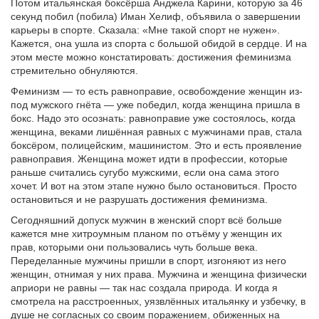
Потом итальянская боксёрша Анджела Карини, которую за 46
секунд побил (побила) Иман Хелиф, объявила о завершении
карьеры в спорте. Сказала: «Мне такой спорт не нужен».
Кажется, она ушла из спорта с большой обидой в сердце. И на
этом месте можно констатировать: достижения феминизма
стремительно обнуляются.
Феминизм — то есть равноправие, освобождение женщин из-
под мужского гнёта — уже победил, когда женщина пришла в
бокс. Надо это осознать: равноправие уже состоялось, когда
женщина, веками лишённая равных с мужчинами прав, стала
боксёром, полицейским, машинистом. Это и есть проявление
равноправия. Женщина может идти в профессии, которые
раньше считались сугубо мужскими, если она сама этого
хочет. И вот на этом этапе нужно было остановиться. Просто
остановиться и не разрушать достижения феминизма.
Сегодняшний допуск мужчин в женский спорт всё больше
кажется мне хитроумным планом по отъёму у женщин их
прав, которыми они пользовались чуть больше века.
Переделанные мужчины пришли в спорт, изгоняют из него
женщин, отнимая у них права. Мужчина и женщина физически
априори не равны — так нас создала природа. И когда я
смотрела на расстроенных, уязвлённых итальянку и узбечку, в
душе не согласных со своим поражением, обиженных на