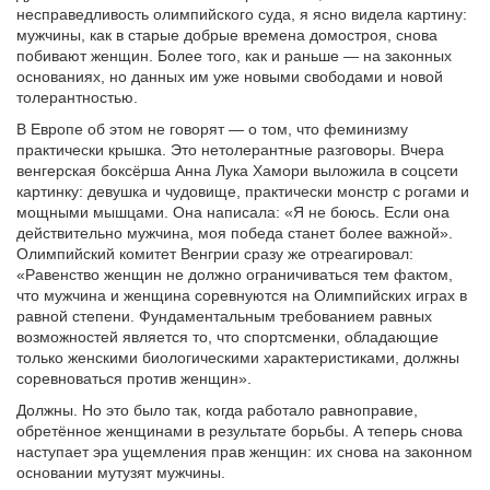
несправедливость олимпийского суда, я ясно видела картину:
мужчины, как в старые добрые времена домостроя, снова
побивают женщин. Более того, как и раньше — на законных
основаниях, но данных им уже новыми свободами и новой
толерантностью.
В Европе об этом не говорят — о том, что феминизму
практически крышка. Это нетолерантные разговоры. Вчера
венгерская боксёрша Анна Лука Хамори выложила в соцсети
картинку: девушка и чудовище, практически монстр с рогами и
мощными мышцами. Она написала: «Я не боюсь. Если она
действительно мужчина, моя победа станет более важной».
Олимпийский комитет Венгрии сразу же отреагировал:
«Равенство женщин не должно ограничиваться тем фактом,
что мужчина и женщина соревнуются на Олимпийских играх в
равной степени. Фундаментальным требованием равных
возможностей является то, что спортсменки, обладающие
только женскими биологическими характеристиками, должны
соревноваться против женщин».
Должны. Но это было так, когда работало равноправие,
обретённое женщинами в результате борьбы. А теперь снова
наступает эра ущемления прав женщин: их снова на законном
основании мутузят мужчины.