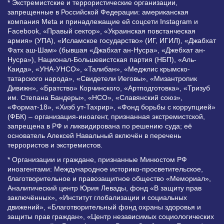
* Экстремистские и террористические организации,
запрещенные в Российской Федерации: американская
компания Meta и принадлежащие ей соцсети Instagram и
Facebook, «Правый сектор», «Украинская повстанческая
армия» (УПА), «Исламское государство» (ИГ, ИГИЛ), «Джабхат
Фатх аш-Шам» (бывшая «Джабхат ан-Нусра», «Джебхат ан-
Нусра»), Национал-Большевистская партия (НБП), «Аль-
Каида», «УНА-УНСО», «Талибан», «Меджлис крымско-
татарского народа», «Свидетели Иеговы», «Мизантропик
Дивижн», «Братство» Корчинского, «Артподготовка», «Тризуб
им. Степана Бандеры», «НСО», «Славянский союз»,
«Формат-18», «Хизб ут-Тахрир», «Фонд борьбы с коррупцией»
(ФБК) – организация-иноагент, признанная экстремистской,
запрещена в РФ и ликвидирована по решению суда; её
основатель Алексей Навальный включён в перечень
террористов и экстремистов.
* Организации и граждане, признанные Минюстом РФ
иноагентами: Международное историко-просветительское,
благотворительное и правозащитное общество «Мемориал»,
Аналитический центр Юрия Левады, фонд «В защиту прав
заключённых», «Институт глобализации и социальных
движений», «Благотворительный фонд охраны здоровья и
защиты прав граждан», «Центр независимых социологических