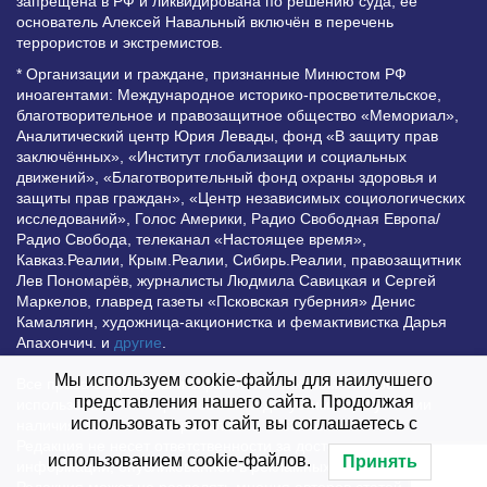
запрещена в РФ и ликвидирована по решению суда; её
основатель Алексей Навальный включён в перечень
террористов и экстремистов.
* Организации и граждане, признанные Минюстом РФ
иноагентами: Международное историко-просветительское,
благотворительное и правозащитное общество «Мемориал»,
Аналитический центр Юрия Левады, фонд «В защиту прав
заключённых», «Институт глобализации и социальных
движений», «Благотворительный фонд охраны здоровья и
защиты прав граждан», «Центр независимых социологических
исследований», Голос Америки, Радио Свободная Европа/
Радио Свобода, телеканал «Настоящее время»,
Кавказ.Реалии, Крым.Реалии, Сибирь.Реалии, правозащитник
Лев Пономарёв, журналисты Людмила Савицкая и Сергей
Маркелов, главред газеты «Псковская губерния» Денис
Камалягин, художница-акционистка и фемактивистка Дарья
Апахончич. и
другие
.
Мы используем cookie-файлы для наилучшего
Все права защищены и охраняются законом. Любое
представления нашего сайта. Продолжая
использование материалов сайта допустимо при условии
использовать этот сайт, вы соглашаетесь с
наличия активной гиперссылки на Vesti.UZ.
Редакция не несет ответственности за достоверность
использованием cookie-файлов.
Принять
информации, опубликованной в рекламных объявлениях.
Редакция может не разделять мнения авторов статей