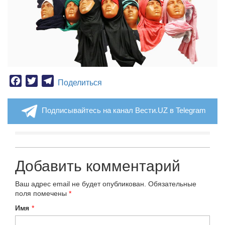
Facebook
Twitter
Telegram
Поделиться
Подписывайтесь на канал Вести.UZ в Telegram
Добавить комментарий
Ваш адрес email не будет опубликован.
Обязательные
поля помечены
*
Имя
*