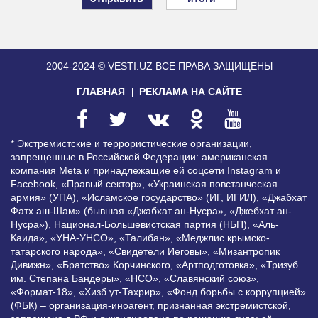
2004-2024 © VESTI.UZ
ВСЕ ПРАВА ЗАЩИЩЕНЫ
ГЛАВНАЯ
РЕКЛАМА НА САЙТЕ
* Экстремистские и террористические организации,
запрещенные в Российской Федерации: американская
компания Meta и принадлежащие ей соцсети Instagram и
Facebook, «Правый сектор», «Украинская повстанческая
армия» (УПА), «Исламское государство» (ИГ, ИГИЛ), «Джабхат
Фатх аш-Шам» (бывшая «Джабхат ан-Нусра», «Джебхат ан-
Нусра»), Национал-Большевистская партия (НБП), «Аль-
Каида», «УНА-УНСО», «Талибан», «Меджлис крымско-
татарского народа», «Свидетели Иеговы», «Мизантропик
Дивижн», «Братство» Корчинского, «Артподготовка», «Тризуб
им. Степана Бандеры», «НСО», «Славянский союз»,
«Формат-18», «Хизб ут-Тахрир», «Фонд борьбы с коррупцией»
(ФБК) – организация-иноагент, признанная экстремистской,