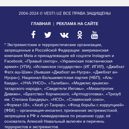
2004-2024 © VESTI.UZ
ВСЕ ПРАВА ЗАЩИЩЕНЫ
ГЛАВНАЯ
РЕКЛАМА НА САЙТЕ
* Экстремистские и террористические организации,
запрещенные в Российской Федерации: американская
компания Meta и принадлежащие ей соцсети Instagram и
Facebook, «Правый сектор», «Украинская повстанческая
армия» (УПА), «Исламское государство» (ИГ, ИГИЛ), «Джабхат
Фатх аш-Шам» (бывшая «Джабхат ан-Нусра», «Джебхат ан-
Нусра»), Национал-Большевистская партия (НБП), «Аль-
Каида», «УНА-УНСО», «Талибан», «Меджлис крымско-
татарского народа», «Свидетели Иеговы», «Мизантропик
Дивижн», «Братство» Корчинского, «Артподготовка», «Тризуб
им. Степана Бандеры», «НСО», «Славянский союз»,
«Формат-18», «Хизб ут-Тахрир», «Фонд борьбы с коррупцией»
(ФБК) – организация-иноагент, признанная экстремистской,
запрещена в РФ и ликвидирована по решению суда; её
основатель Алексей Навальный включён в перечень
террористов и экстремистов.