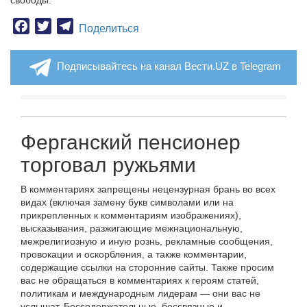
свободы.
Facebook
Twitter
Telegram
Поделиться
Подписывайтесь на канал Вести.UZ в Telegram
Ферганский пенсионер
торговал ружьями
В комментариях запрещены нецензурная брань во всех
видах (включая замену букв символами или на
прикрепленных к комментариям изображениях),
высказывания, разжигающие межнациональную,
межрелигиозную и иную рознь, рекламные сообщения,
провокации и оскорбления, а также комментарии,
содержащие ссылки на сторонние сайты. Также просим
вас не обращаться в комментариях к героям статей,
политикам и международным лидерам — они вас не
услышат. Бессодержательные, бессвязные и