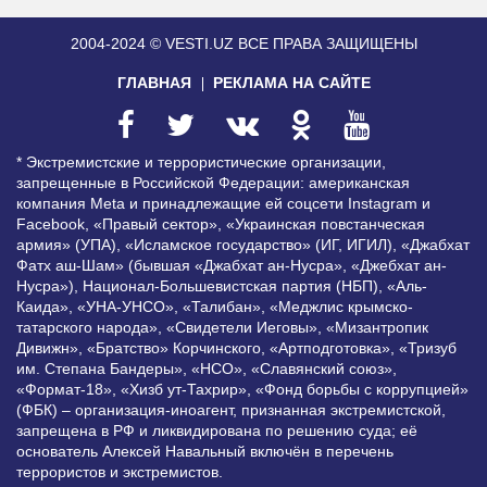
2004-2024 © VESTI.UZ
ВСЕ ПРАВА ЗАЩИЩЕНЫ
ГЛАВНАЯ
РЕКЛАМА НА САЙТЕ
* Экстремистские и террористические организации,
запрещенные в Российской Федерации: американская
компания Meta и принадлежащие ей соцсети Instagram и
Facebook, «Правый сектор», «Украинская повстанческая
армия» (УПА), «Исламское государство» (ИГ, ИГИЛ), «Джабхат
Фатх аш-Шам» (бывшая «Джабхат ан-Нусра», «Джебхат ан-
Нусра»), Национал-Большевистская партия (НБП), «Аль-
Каида», «УНА-УНСО», «Талибан», «Меджлис крымско-
татарского народа», «Свидетели Иеговы», «Мизантропик
Дивижн», «Братство» Корчинского, «Артподготовка», «Тризуб
им. Степана Бандеры», «НСО», «Славянский союз»,
«Формат-18», «Хизб ут-Тахрир», «Фонд борьбы с коррупцией»
(ФБК) – организация-иноагент, признанная экстремистской,
запрещена в РФ и ликвидирована по решению суда; её
основатель Алексей Навальный включён в перечень
террористов и экстремистов.