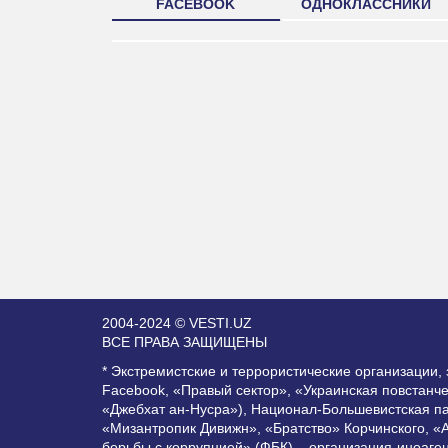
FACEBOOK
ОДНОКЛАССНИКИ
2004-2024 © VESTI.UZ
ВСЕ ПРАВА ЗАЩИЩЕНЫ
* Экстремистские и террористические организации
Facebook, «Правый сектор», «Украинская повстанч
«Джебхат ан-Нусра»), Национал-Большевистская п
«Мизантропик Дивижн», «Братство» Корчинского, «
борьбы с коррупцией» (ФБК) – организация-иноаге