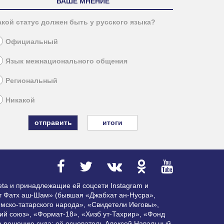
ВАШЕ МНЕНИЕ
акой статус должен быть у русского языка?
Официальный
Язык межнационального общения
Региональный
Никакой
итоги
ta и принадлежащие ей соцсети Instagram и
ат Фатх аш-Шам» (бывшая «Джабхат ан-Нусра»,
мско-татарского народа», «Свидетели Иеговы»,
ий союз», «Формат-18», «Хизб ут-Тахрир», «Фонд
по решению суда; её основатель Алексей Навальный