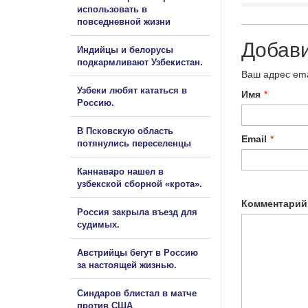
использовать в
повседневной жизни
Добав
Индийцы и белорусы
подкармливают Узбекистан.
Ваш адрес ema
Узбеки любят кататься в
Имя
*
Россию.
В Псковскую область
Email
*
потянулись переселенцы
Каннаваро нашел в
узбекской сборной «крота».
Комментарий
Россия закрыла въезд для
судимых.
Австрийцы бегут в Россию
за настоящей жизнью.
Синдаров блистал в матче
против США