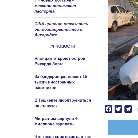
У «новых россиян»
массово отнимают
паспорта
США цинично отказались
от договоренностей в
Анкоридже
/// НОВОСТИ
Японцам откроют остров
Рихарда Зорге
За бандеровцев воюют 16
тысяч иностранных
наемников.
В Ташкенте любят жениться
на старухах.
Facebook
Twitter
Te
П
Мигрантам вернули 4
миллиона зарплаты.
Что такое криптокарта и как