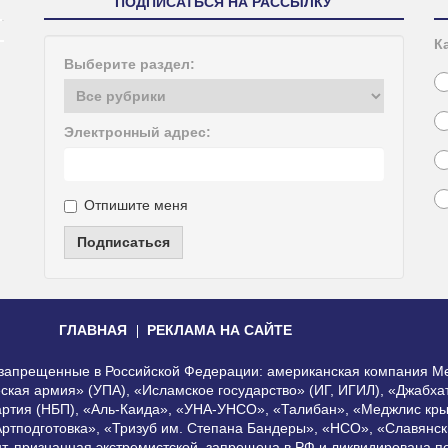
ПОДПИСАТЬСЯ НА РАССЫЛКУ
К
Выберите раздел:
Электронный адрес:
Отпишите меня
Подписаться
ГЛАВНАЯ
РЕКЛАМА НА САЙТЕ
, запрещенные в Российской Федерации: американская компания Me
еская армия» (УПА), «Исламское государство» (ИГ, ИГИЛ), «Джабх
артия (НБП), «Аль-Каида», «УНА-УНСО», «Талибан», «Меджлис кры
Артподготовка», «Тризуб им. Степана Бандеры», «НСО», «Славянск
нт, признанная экстремистской, запрещена в РФ и ликвидирована 