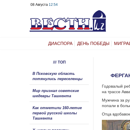
08 Августа
12:54
ДИАСПОРА
ДЕНЬ ПОБЕДЫ
МИГРА
/// ТОП
В Псковскую область
ФЕРГА
потянулись переселенцы
Годовалый реб
Мир признал советские
на трассе Авв
шедевры Ташкента
Мужчина за ру
попали в боль
Как отметили 160-летие
первой русской школы
Отца вдобавок
Ташкента