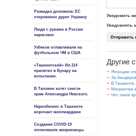
Разведка доложила: ЕС
Уведомить ме
откровенно дурит Украину
Уведомлять м
Люди с руками в России
нарасхват.
Узбеков отлавливали на
футбольном ЧМ в США
Другие с
«Ташкентский» Ил-114
прилетел в Бухару на
Японцам отк
испытания.
За бандеров
В Ташкенте 
В Таллине хотят снести
Мигрантам в
храм Александра Невского.
Что такое к
Наркобизнес в Ташкенте
ворочает миллиардами
Создание COVID-19
оплачивали американцы.