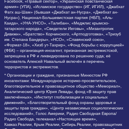
Facebook, «Правый сектор», «Украинская повстанческая
армия» (УПА), «Исламское государство» (ИГ, ИГИЛ), «Джабхат
Фатх аш-Шам» (бывшая «Джабхат ан-Нусра», «Джебхат ан-
Нусра»), Национал-Большевистская партия (НБП), «Аль-
Каида», «УНА-УНСО», «Талибан», «Меджлис крымско-
татарского народа», «Свидетели Иеговы», «Мизантропик
Дивижн», «Братство» Корчинского, «Артподготовка», «Тризуб
им. Степана Бандеры», «НСО», «Славянский союз»,
«Формат-18», «Хизб ут-Тахрир», «Фонд борьбы с коррупцией»
(ФБК) – организация-иноагент, признанная экстремистской,
запрещена в РФ и ликвидирована по решению суда; её
основатель Алексей Навальный включён в перечень
террористов и экстремистов.
* Организации и граждане, признанные Минюстом РФ
иноагентами: Международное историко-просветительское,
благотворительное и правозащитное общество «Мемориал»,
Аналитический центр Юрия Левады, фонд «В защиту прав
заключённых», «Институт глобализации и социальных
движений», «Благотворительный фонд охраны здоровья и
защиты прав граждан», «Центр независимых социологических
исследований», Голос Америки, Радио Свободная Европа/
Радио Свобода, телеканал «Настоящее время»,
Кавказ.Реалии, Крым.Реалии, Сибирь.Реалии, правозащитник