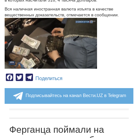
в которых насчитали 516, 4 тысяча долларов.
Вся наличная иностранная валюта изъята в качестве
вещественных доказательств, отмечается в сообщении.
Facebook
Twitter
Telegram
Поделиться
Подписывайтесь на канал Вести.UZ в Telegram
Ферганца поймали на