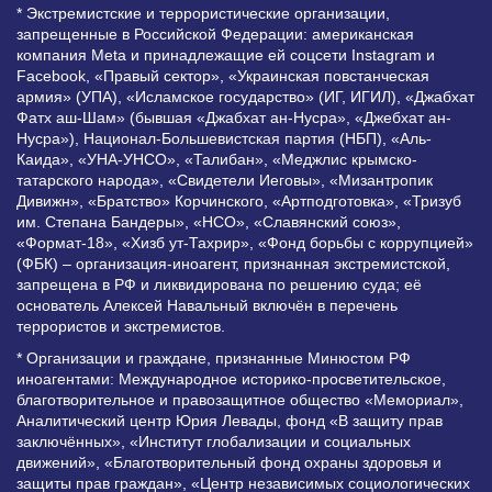
* Экстремистские и террористические организации,
запрещенные в Российской Федерации: американская
компания Meta и принадлежащие ей соцсети Instagram и
Facebook, «Правый сектор», «Украинская повстанческая
армия» (УПА), «Исламское государство» (ИГ, ИГИЛ), «Джабхат
Фатх аш-Шам» (бывшая «Джабхат ан-Нусра», «Джебхат ан-
Нусра»), Национал-Большевистская партия (НБП), «Аль-
Каида», «УНА-УНСО», «Талибан», «Меджлис крымско-
татарского народа», «Свидетели Иеговы», «Мизантропик
Дивижн», «Братство» Корчинского, «Артподготовка», «Тризуб
им. Степана Бандеры», «НСО», «Славянский союз»,
«Формат-18», «Хизб ут-Тахрир», «Фонд борьбы с коррупцией»
(ФБК) – организация-иноагент, признанная экстремистской,
запрещена в РФ и ликвидирована по решению суда; её
основатель Алексей Навальный включён в перечень
террористов и экстремистов.
* Организации и граждане, признанные Минюстом РФ
иноагентами: Международное историко-просветительское,
благотворительное и правозащитное общество «Мемориал»,
Аналитический центр Юрия Левады, фонд «В защиту прав
заключённых», «Институт глобализации и социальных
движений», «Благотворительный фонд охраны здоровья и
защиты прав граждан», «Центр независимых социологических