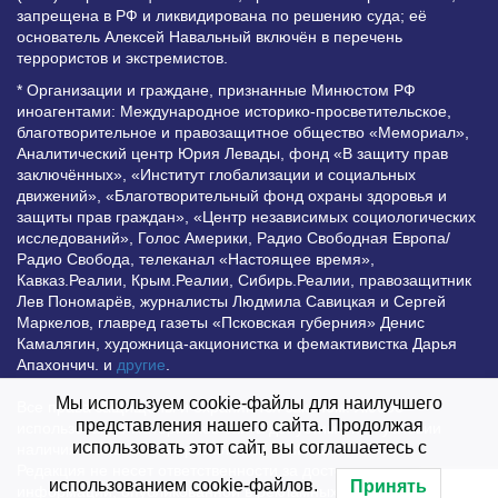
запрещена в РФ и ликвидирована по решению суда; её
основатель Алексей Навальный включён в перечень
террористов и экстремистов.
* Организации и граждане, признанные Минюстом РФ
иноагентами: Международное историко-просветительское,
благотворительное и правозащитное общество «Мемориал»,
Аналитический центр Юрия Левады, фонд «В защиту прав
заключённых», «Институт глобализации и социальных
движений», «Благотворительный фонд охраны здоровья и
защиты прав граждан», «Центр независимых социологических
исследований», Голос Америки, Радио Свободная Европа/
Радио Свобода, телеканал «Настоящее время»,
Кавказ.Реалии, Крым.Реалии, Сибирь.Реалии, правозащитник
Лев Пономарёв, журналисты Людмила Савицкая и Сергей
Маркелов, главред газеты «Псковская губерния» Денис
Камалягин, художница-акционистка и фемактивистка Дарья
Апахончич. и
другие
.
Мы используем cookie-файлы для наилучшего
Все права защищены и охраняются законом. Любое
представления нашего сайта. Продолжая
использование материалов сайта допустимо при условии
использовать этот сайт, вы соглашаетесь с
наличия активной гиперссылки на Vesti.UZ.
Редакция не несет ответственности за достоверность
использованием cookie-файлов.
Принять
информации, опубликованной в рекламных объявлениях.