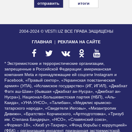
итоги
2004-2024 © VESTI.UZ
ВСЕ ПРАВА ЗАЩИЩЕНЫ
ГЛАВНАЯ
РЕКЛАМА НА САЙТЕ
* Экстремистские и террористические организации,
запрещенные в Российской Федерации: американская
компания Meta и принадлежащие ей соцсети Instagram и
Facebook, «Правый сектор», «Украинская повстанческая
армия» (УПА), «Исламское государство» (ИГ, ИГИЛ), «Джабхат
Фатх аш-Шам» (бывшая «Джабхат ан-Нусра», «Джебхат ан-
Нусра»), Национал-Большевистская партия (НБП), «Аль-
Каида», «УНА-УНСО», «Талибан», «Меджлис крымско-
татарского народа», «Свидетели Иеговы», «Мизантропик
Дивижн», «Братство» Корчинского, «Артподготовка», «Тризуб
им. Степана Бандеры», «НСО», «Славянский союз»,
«Формат-18», «Хизб ут-Тахрир», «Фонд борьбы с коррупцией»
(ФБК) – организация-иноагент, признанная экстремистской,