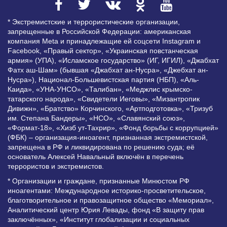
* Экстремистские и террористические организации,
запрещенные в Российской Федерации: американская
компания Meta и принадлежащие ей соцсети Instagram и
Facebook, «Правый сектор», «Украинская повстанческая
армия» (УПА), «Исламское государство» (ИГ, ИГИЛ), «Джабхат
Фатх аш-Шам» (бывшая «Джабхат ан-Нусра», «Джебхат ан-
Нусра»), Национал-Большевистская партия (НБП), «Аль-
Каида», «УНА-УНСО», «Талибан», «Меджлис крымско-
татарского народа», «Свидетели Иеговы», «Мизантропик
Дивижн», «Братство» Корчинского, «Артподготовка», «Тризуб
им. Степана Бандеры», «НСО», «Славянский союз»,
«Формат-18», «Хизб ут-Тахрир», «Фонд борьбы с коррупцией»
(ФБК) – организация-иноагент, признанная экстремистской,
запрещена в РФ и ликвидирована по решению суда; её
основатель Алексей Навальный включён в перечень
террористов и экстремистов.
* Организации и граждане, признанные Минюстом РФ
иноагентами: Международное историко-просветительское,
благотворительное и правозащитное общество «Мемориал»,
Аналитический центр Юрия Левады, фонд «В защиту прав
заключённых», «Институт глобализации и социальных