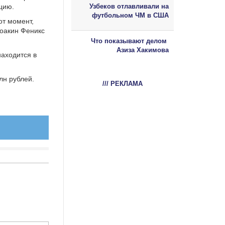
цию.
Узбеков отлавливали на
футбольном ЧМ в США
от момент,
Хоакин Феникс
Что показывают делом
Азиза Хакимова
находится в
лн рублей.
/// РЕКЛАМА