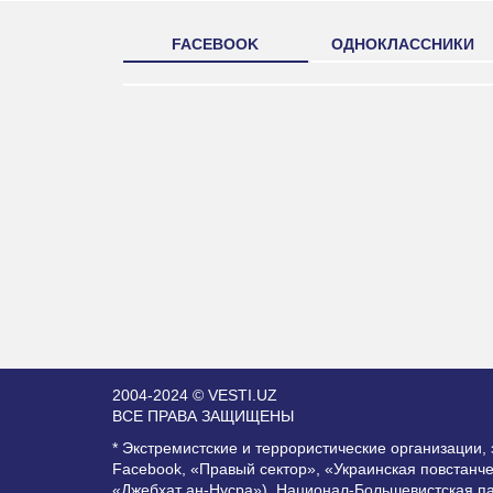
FACEBOOK
ОДНОКЛАССНИКИ
2004-2024 © VESTI.UZ
ВСЕ ПРАВА ЗАЩИЩЕНЫ
* Экстремистские и террористические организации
Facebook, «Правый сектор», «Украинская повстанч
«Джебхат ан-Нусра»), Национал-Большевистская п