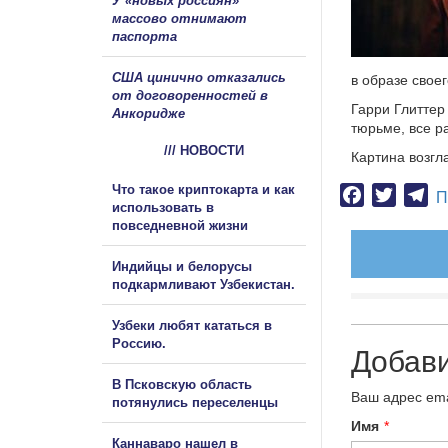
У «новых россиян»
массово отнимают
паспорта
США цинично отказались
в образе свое
от договоренностей в
Гарри Глиттер
Анкоридже
тюрьме, все р
/// НОВОСТИ
Картина возгл
Что такое криптокарта и как
Facebook
Twitter
Te
П
использовать в
повседневной жизни
Индийцы и белорусы
подкармливают Узбекистан.
Узбеки любят кататься в
Россию.
Добав
В Псковскую область
Ваш адрес ema
потянулись переселенцы
Имя
*
Каннаваро нашел в