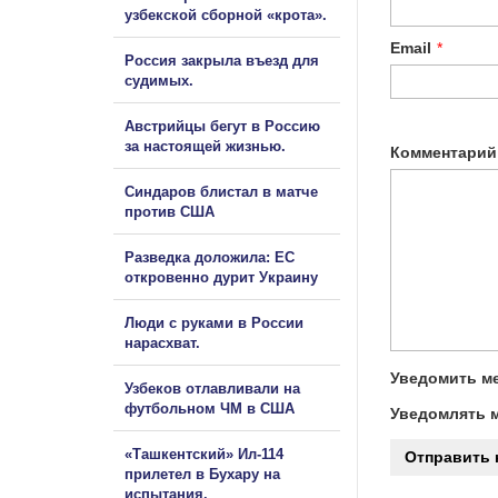
узбекской сборной «крота».
Email
*
Россия закрыла въезд для
судимых.
Австрийцы бегут в Россию
за настоящей жизнью.
Комментарий
Синдаров блистал в матче
против США
Разведка доложила: ЕС
откровенно дурит Украину
Люди с руками в России
нарасхват.
Уведомить ме
Узбеков отлавливали на
футбольном ЧМ в США
Уведомлять м
«Ташкентский» Ил-114
прилетел в Бухару на
испытания.