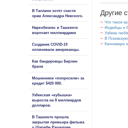
В Таллине хотят снести
Другие с
храм Александра Невского.
Что такое к
Индийцы и 
Наркобизнес в Ташкенте
ворочает миллиардами
Узбеки любя
В Псковскую
Каннаваро н
Создание COVID-19
оплачивали американцы.
Как бандеровцы Берлин
брали
Мошенники «попросили» за
кредит $420 000.
Узбекская «кубышка»
выросла на 8 миллиардов
долларов.
В Ташкенте прошла
закрытая премьера фильма
о Шарафе Рашидове.