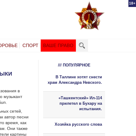
18+
ОРОВЬЕ
СПОРТ
ВАШЕ ПРАВО
/// ПОПУЛЯРНОЕ
ЗЫКИ
В Таллине хотят снести
храм Александра Невского.
зования в
ию музыкант
«Ташкентский» Ил-114
Sun.
прилетел в Бухару на
испытания.
ьных сетей,
ак автор песни
то время, как
Хозяйка русского слова
ам. Они также
тели картины