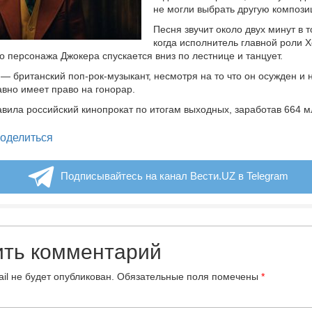
не могли выбрать другую компози
Песня звучит около двух минут в т
когда исполнитель главной роли 
го персонажа Джокера спускается вниз по лестнице и танцует.
 — британский поп-рок-музыкант, несмотря на то что он осужден и 
авно имеет право на гонорар.
авила российский кинопрокат по итогам выходных, заработав 664 м
legram
оделиться
Подписывайтесь на канал Вести.UZ в Telegram
ить комментарий
il не будет опубликован.
Обязательные поля помечены
*