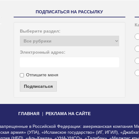
ПОДПИСАТЬСЯ НА РАССЫЛКУ
К
Выберите раздел:
Электронный адрес:
Отпишите меня
Подписаться
ГЛАВНАЯ
РЕКЛАМА НА САЙТЕ
, запрещенные в Российской Федерации: американская компания Me
еская армия» (УПА), «Исламское государство» (ИГ, ИГИЛ), «Джабх
артия (НБП), «Аль-Каида», «УНА-УНСО», «Талибан», «Меджлис кры