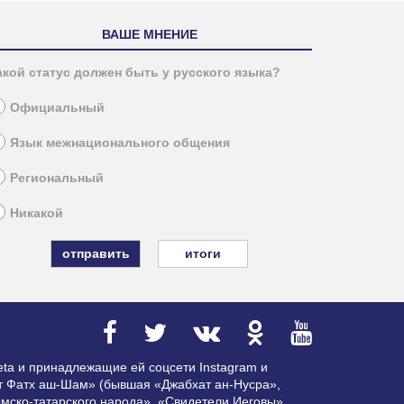
ВАШЕ МНЕНИЕ
акой статус должен быть у русского языка?
Официальный
Язык межнационального общения
Региональный
Никакой
итоги
ta и принадлежащие ей соцсети Instagram и
ат Фатх аш-Шам» (бывшая «Джабхат ан-Нусра»,
мско-татарского народа», «Свидетели Иеговы»,