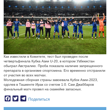
Как известили в Комитете, тест был проведен после
четвертьфинала Кубка Азии U-20, в котором Узбекистан
обыграл Австралию. Проба показала наличие запрещенного
препарата в организме спортсмена. Его временно отстранили
от участия во всех матчах.
Молодежная сборная страны завоевала Кубок Азии-2023,
одолев в Ташкенте Ирак со счетом 1:0. Сам Джаббаров
финальный матч провел на скамейке запасных.
Facebook
Twitter
Telegram
Поделиться