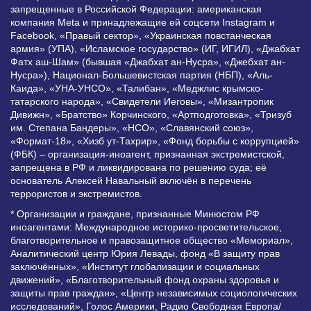
запрещенные в Российской Федерации: американская
компания Meta и принадлежащие ей соцсети Instagram и
Facebook, «Правый сектор», «Украинская повстанческая
армия» (УПА), «Исламское государство» (ИГ, ИГИЛ), «Джабхат
Фатх аш-Шам» (бывшая «Джабхат ан-Нусра», «Джебхат ан-
Нусра»), Национал-Большевистская партия (НБП), «Аль-
Каида», «УНА-УНСО», «Талибан», «Меджлис крымско-
татарского народа», «Свидетели Иеговы», «Мизантропик
Дивижн», «Братство» Корчинского, «Артподготовка», «Тризуб
им. Степана Бандеры», «НСО», «Славянский союз»,
«Формат-18», «Хизб ут-Тахрир», «Фонд борьбы с коррупцией»
(ФБК) – организация-иноагент, признанная экстремистской,
запрещена в РФ и ликвидирована по решению суда; её
основатель Алексей Навальный включён в перечень
террористов и экстремистов.
* Организации и граждане, признанные Минюстом РФ
иноагентами: Международное историко-просветительское,
благотворительное и правозащитное общество «Мемориал»,
Аналитический центр Юрия Левады, фонд «В защиту прав
заключённых», «Институт глобализации и социальных
движений», «Благотворительный фонд охраны здоровья и
защиты прав граждан», «Центр независимых социологических
исследований», Голос Америки, Радио Свободная Европа/