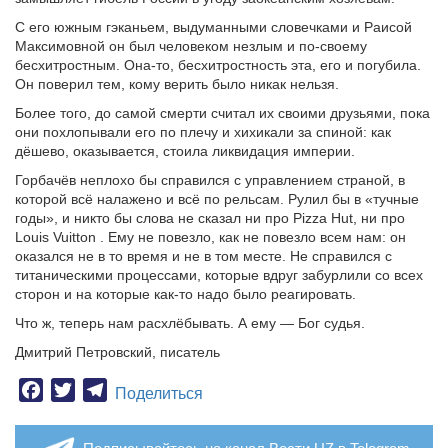
С его южным гэканьем, выдуманными словечками и Раисой
Максимовной он был человеком незлым и по-своему
бесхитростным. Она-то, бесхитростность эта, его и погубила.
Он поверил тем, кому верить было никак нельзя.
Более того, до самой смерти считал их своими друзьями, пока
они похлопывали его по плечу и хихикали за спиной: как
дёшево, оказывается, стоила ликвидация империи.
Горбачёв неплохо бы справился с управлением страной, в
которой всё налажено и всё по рельсам. Рулил бы в «тучные
годы», и никто бы слова не сказал ни про Pizza Hut, ни про
Louis Vuitton . Ему не повезло, как не повезло всем нам: он
оказался не в то время и не в том месте. Не справился с
титаническими процессами, которые вдруг забурлили со всех
сторон и на которые как-то надо было реагировать.
Что ж, теперь нам расхлёбывать. А ему — Бог судья.
Дмитрий Петровский, писатель
Facebook
Twitter
Telegram
Поделиться