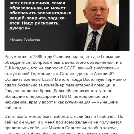
Разумеется, к 1989 году было очевидно, что две Германии
объединятся. Вопросом была цена этого объединения, и в
США гадали, что же запросит СССР: вечный внеблоковый
статус новой Германии, как Сталин сделал с Австрией?
Оставить военные базы? В итоге, когда Восточную Германию
сдали буквально за контейнер гуманитарной помощи, в
Госдепе подняли бровь. Дальнейшее известно: устное
обещание о нерасширении НАТО, немедленное его
нарушение, враг у ворот и как кульминация — нынешние
события.
Этого всего можно было избежать, если бы не Горбачёв. Но
сейчас он ушёл, и у меня при всём желании не получается
представить себе, как Михаил Сергеевич, злобно хохоча,
замышляет гибель России в угоду заокеанским хозяевам.