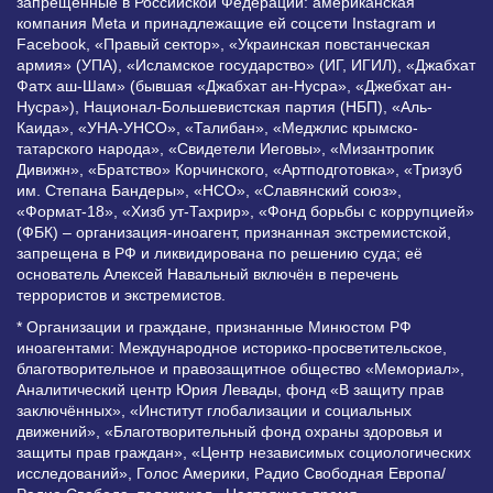
запрещенные в Российской Федерации: американская
компания Meta и принадлежащие ей соцсети Instagram и
Facebook, «Правый сектор», «Украинская повстанческая
армия» (УПА), «Исламское государство» (ИГ, ИГИЛ), «Джабхат
Фатх аш-Шам» (бывшая «Джабхат ан-Нусра», «Джебхат ан-
Нусра»), Национал-Большевистская партия (НБП), «Аль-
Каида», «УНА-УНСО», «Талибан», «Меджлис крымско-
татарского народа», «Свидетели Иеговы», «Мизантропик
Дивижн», «Братство» Корчинского, «Артподготовка», «Тризуб
им. Степана Бандеры», «НСО», «Славянский союз»,
«Формат-18», «Хизб ут-Тахрир», «Фонд борьбы с коррупцией»
(ФБК) – организация-иноагент, признанная экстремистской,
запрещена в РФ и ликвидирована по решению суда; её
основатель Алексей Навальный включён в перечень
террористов и экстремистов.
* Организации и граждане, признанные Минюстом РФ
иноагентами: Международное историко-просветительское,
благотворительное и правозащитное общество «Мемориал»,
Аналитический центр Юрия Левады, фонд «В защиту прав
заключённых», «Институт глобализации и социальных
движений», «Благотворительный фонд охраны здоровья и
защиты прав граждан», «Центр независимых социологических
исследований», Голос Америки, Радио Свободная Европа/