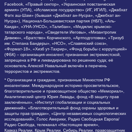
Facebook, «Правый сектор», «Украинская повстанческая
армия» (УПА), «Исламское государство» (ИГ, ИГИЛ), «Джабхат
Фатх аш-Шам» (бывшая «Джабхат ан-Нусра», «Джебхат ан-
Нусра»), Национал-Большевистская партия (НБП), «Аль-
Каида», «УНА-УНСО», «Талибан», «Меджлис крымско-
татарского народа», «Свидетели Иеговы», «Мизантропик
Дивижн», «Братство» Корчинского, «Артподготовка», «Тризуб
им. Степана Бандеры», «НСО», «Славянский союз»,
«Формат-18», «Хизб ут-Тахрир», «Фонд борьбы с коррупцией»
(ФБК) – организация-иноагент, признанная экстремистской,
запрещена в РФ и ликвидирована по решению суда; её
основатель Алексей Навальный включён в перечень
террористов и экстремистов.
* Организации и граждане, признанные Минюстом РФ
иноагентами: Международное историко-просветительское,
благотворительное и правозащитное общество «Мемориал»,
Аналитический центр Юрия Левады, фонд «В защиту прав
заключённых», «Институт глобализации и социальных
движений», «Благотворительный фонд охраны здоровья и
защиты прав граждан», «Центр независимых социологических
исследований», Голос Америки, Радио Свободная Европа/
Радио Свобода, телеканал «Настоящее время»,
Кавказ.Реалии, Крым.Реалии, Сибирь.Реалии, правозащитник