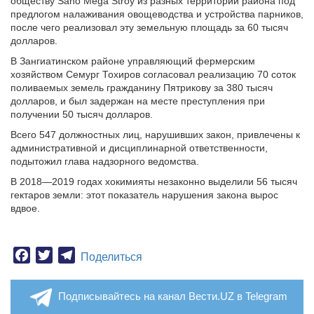
обществу Sano Mega Stroy из разных территорий района под
предлогом налаживания овощеводства и устройства парников,
после чего реализовал эту земельную площадь за 60 тысяч
долларов.
В Зангиатинском районе управляющий фермерским
хозяйством Семург Тохиров согласовал реализацию 70 соток
поливаемых земель гражданину Пятрикову за 380 тысяч
долларов, и был задержан на месте преступления при
получении 50 тысяч долларов.
Всего 547 должностных лиц, нарушивших закон, привлечены к
административной и дисциплинарной ответственности,
подытожил глава надзорного ведомства.
В 2018—2019 годах хокимияты незаконно выделили 56 тысяч
гектаров земли: этот показатель нарушения закона вырос
вдвое.
Facebook
Twitter
Telegram
Поделиться
Подписывайтесь на канал Вести.UZ в Telegram