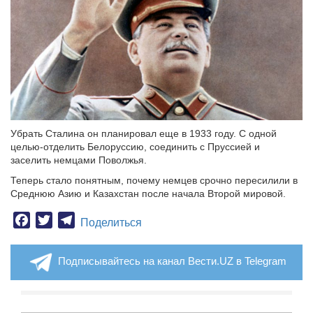
Убрать Сталина он планировал еще в 1933 году. С одной
целью-отделить Белоруссию, соединить с Пруссией и
заселить немцами Поволжья.
Теперь стало понятным, почему немцев срочно пересилили в
Среднюю Азию и Казахстан после начала Второй мировой.
Facebook
Twitter
Telegram
Поделиться
Подписывайтесь на канал Вести.UZ в Telegram