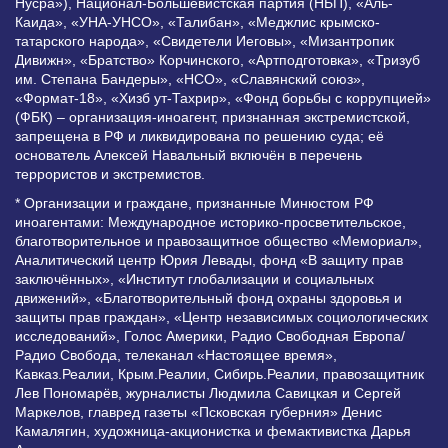
Нусра»), Национал-Большевистская партия (НБП), «Аль-
Каида», «УНА-УНСО», «Талибан», «Меджлис крымско-
татарского народа», «Свидетели Иеговы», «Мизантропик
Дивижн», «Братство» Корчинского, «Артподготовка», «Тризуб
им. Степана Бандеры», «НСО», «Славянский союз»,
«Формат-18», «Хизб ут-Тахрир», «Фонд борьбы с коррупцией»
(ФБК) – организация-иноагент, признанная экстремистской,
запрещена в РФ и ликвидирована по решению суда; её
основатель Алексей Навальный включён в перечень
террористов и экстремистов.
* Организации и граждане, признанные Минюстом РФ
иноагентами: Международное историко-просветительское,
благотворительное и правозащитное общество «Мемориал»,
Аналитический центр Юрия Левады, фонд «В защиту прав
заключённых», «Институт глобализации и социальных
движений», «Благотворительный фонд охраны здоровья и
защиты прав граждан», «Центр независимых социологических
исследований», Голос Америки, Радио Свободная Европа/
Радио Свобода, телеканал «Настоящее время»,
Кавказ.Реалии, Крым.Реалии, Сибирь.Реалии, правозащитник
Лев Пономарёв, журналисты Людмила Савицкая и Сергей
Маркелов, главред газеты «Псковская губерния» Денис
Камалягин, художница-акционистка и фемактивистка Дарья