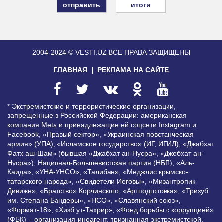
итоги
2004-2024 © VESTI.UZ
ВСЕ ПРАВА ЗАЩИЩЕНЫ
ГЛАВНАЯ
РЕКЛАМА НА САЙТЕ
* Экстремистские и террористические организации,
запрещенные в Российской Федерации: американская
компания Meta и принадлежащие ей соцсети Instagram и
Facebook, «Правый сектор», «Украинская повстанческая
армия» (УПА), «Исламское государство» (ИГ, ИГИЛ), «Джабхат
Фатх аш-Шам» (бывшая «Джабхат ан-Нусра», «Джебхат ан-
Нусра»), Национал-Большевистская партия (НБП), «Аль-
Каида», «УНА-УНСО», «Талибан», «Меджлис крымско-
татарского народа», «Свидетели Иеговы», «Мизантропик
Дивижн», «Братство» Корчинского, «Артподготовка», «Тризуб
им. Степана Бандеры», «НСО», «Славянский союз»,
«Формат-18», «Хизб ут-Тахрир», «Фонд борьбы с коррупцией»
(ФБК) – организация-иноагент, признанная экстремистской,