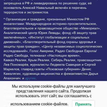
запрещена в РФ и ликвидирована по решению суда; её
основатель Алексей Навальный включён в перечень
террористов и экстремистов.
* Организации и граждане, признанные Минюстом РФ
иноагентами: Международное историко-просветительское,
благотворительное и правозащитное общество «Мемориал»,
Аналитический центр Юрия Левады, фонд «В защиту прав
заключённых», «Институт глобализации и социальных
движений», «Благотворительный фонд охраны здоровья и
защиты прав граждан», «Центр независимых социологических
исследований», Голос Америки, Радио Свободная Европа/
Радио Свобода, телеканал «Настоящее время»,
Кавказ.Реалии, Крым.Реалии, Сибирь.Реалии, правозащитник
Лев Пономарёв, журналисты Людмила Савицкая и Сергей
Маркелов, главред газеты «Псковская губерния» Денис
Камалягин, художница-акционистка и фемактивистка Дарья
Апахончич. и
другие
.
Мы используем cookie-файлы для наилучшего
Все права защищены и охраняются законом. Любое
представления нашего сайта. Продолжая
использование материалов сайта допустимо при условии
использовать этот сайт, вы соглашаетесь с
наличия активной гиперссылки на Vesti.UZ.
Редакция не несет ответственности за достоверность
использованием cookie-файлов.
Принять
информации, опубликованной в рекламных объявлениях.