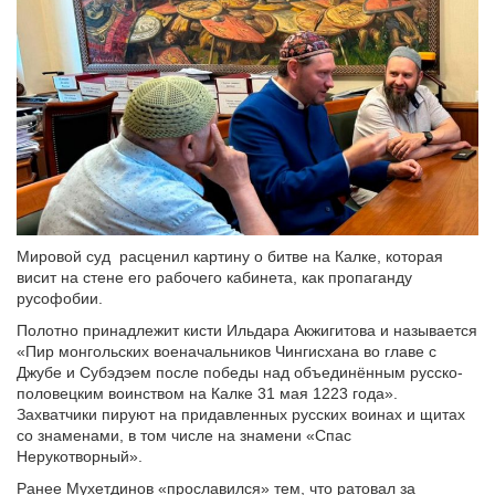
Мировой суд расценил картину о битве на Калке, которая
висит на стене его рабочего кабинета, как пропаганду
русофобии.
Полотно принадлежит кисти Ильдара Акжигитова и называется
«Пир монгольских военачальников Чингисхана во главе с
Джубе и Субэдэем после победы над объединённым русско-
половецким воинством на Калке 31 мая 1223 года».
Захватчики пируют на придавленных русских воинах и щитах
со знаменами, в том числе на знамени «Спас
Нерукотворный».
Ранее Мухетдинов «прославился» тем, что ратовал за