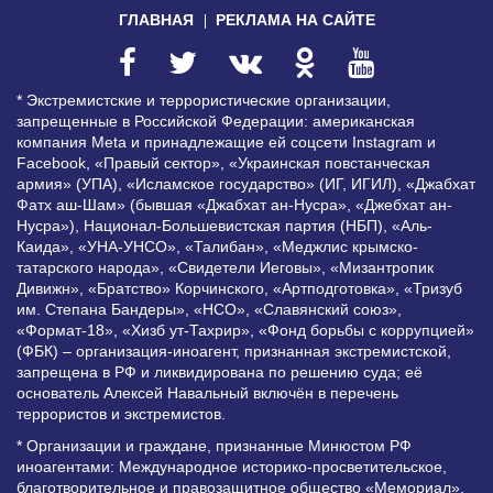
ГЛАВНАЯ
РЕКЛАМА НА САЙТЕ
* Экстремистские и террористические организации,
запрещенные в Российской Федерации: американская
компания Meta и принадлежащие ей соцсети Instagram и
Facebook, «Правый сектор», «Украинская повстанческая
армия» (УПА), «Исламское государство» (ИГ, ИГИЛ), «Джабхат
Фатх аш-Шам» (бывшая «Джабхат ан-Нусра», «Джебхат ан-
Нусра»), Национал-Большевистская партия (НБП), «Аль-
Каида», «УНА-УНСО», «Талибан», «Меджлис крымско-
татарского народа», «Свидетели Иеговы», «Мизантропик
Дивижн», «Братство» Корчинского, «Артподготовка», «Тризуб
им. Степана Бандеры», «НСО», «Славянский союз»,
«Формат-18», «Хизб ут-Тахрир», «Фонд борьбы с коррупцией»
(ФБК) – организация-иноагент, признанная экстремистской,
запрещена в РФ и ликвидирована по решению суда; её
основатель Алексей Навальный включён в перечень
террористов и экстремистов.
* Организации и граждане, признанные Минюстом РФ
иноагентами: Международное историко-просветительское,
благотворительное и правозащитное общество «Мемориал»,