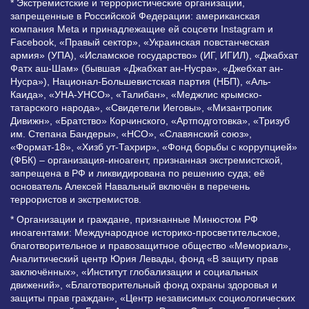
* Экстремистские и террористические организации,
запрещенные в Российской Федерации: американская
компания Meta и принадлежащие ей соцсети Instagram и
Facebook, «Правый сектор», «Украинская повстанческая
армия» (УПА), «Исламское государство» (ИГ, ИГИЛ), «Джабхат
Фатх аш-Шам» (бывшая «Джабхат ан-Нусра», «Джебхат ан-
Нусра»), Национал-Большевистская партия (НБП), «Аль-
Каида», «УНА-УНСО», «Талибан», «Меджлис крымско-
татарского народа», «Свидетели Иеговы», «Мизантропик
Дивижн», «Братство» Корчинского, «Артподготовка», «Тризуб
им. Степана Бандеры», «НСО», «Славянский союз»,
«Формат-18», «Хизб ут-Тахрир», «Фонд борьбы с коррупцией»
(ФБК) – организация-иноагент, признанная экстремистской,
запрещена в РФ и ликвидирована по решению суда; её
основатель Алексей Навальный включён в перечень
террористов и экстремистов.
* Организации и граждане, признанные Минюстом РФ
иноагентами: Международное историко-просветительское,
благотворительное и правозащитное общество «Мемориал»,
Аналитический центр Юрия Левады, фонд «В защиту прав
заключённых», «Институт глобализации и социальных
движений», «Благотворительный фонд охраны здоровья и
защиты прав граждан», «Центр независимых социологических