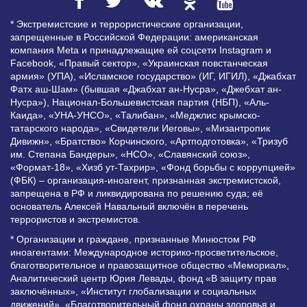
* Экстремистские и террористические организации,
запрещенные в Российской Федерации: американская
компания Meta и принадлежащие ей соцсети Instagram и
Facebook, «Правый сектор», «Украинская повстанческая
армия» (УПА), «Исламское государство» (ИГ, ИГИЛ), «Джабхат
Фатх аш-Шам» (бывшая «Джабхат ан-Нусра», «Джебхат ан-
Нусра»), Национал-Большевистская партия (НБП), «Аль-
Каида», «УНА-УНСО», «Талибан», «Меджлис крымско-
татарского народа», «Свидетели Иеговы», «Мизантропик
Дивижн», «Братство» Корчинского, «Артподготовка», «Тризуб
им. Степана Бандеры», «НСО», «Славянский союз»,
«Формат-18», «Хизб ут-Тахрир», «Фонд борьбы с коррупцией»
(ФБК) – организация-иноагент, признанная экстремистской,
запрещена в РФ и ликвидирована по решению суда; её
основатель Алексей Навальный включён в перечень
террористов и экстремистов.
* Организации и граждане, признанные Минюстом РФ
иноагентами: Международное историко-просветительское,
благотворительное и правозащитное общество «Мемориал»,
Аналитический центр Юрия Левады, фонд «В защиту прав
заключённых», «Институт глобализации и социальных
движений», «Благотворительный фонд охраны здоровья и