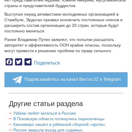
нет представителей Африки, Южной Америки, мусульманской
страны и представителей буддистов.
Выступая перед активистами молодежных организацией в
Стамбуле, Эрдоган призвал исключить постоянных членов и
расширить состав организации до 20 стран, которые будут
постоянно меняться.
Ранее Владимир Путин заявлял, что попытки расшатать
авторитет и эффективность ООН крайне опасны, поскольку
могут привести к решению проблем по праву сильного.
Facebook
Twitter
Telegram
Поделиться
Подписывайтесь на канал Вести.UZ в Telegram
Другие статьи раздела
Узбеки любят кататься в Россию.
В Псковскую область потянулись переселенцы
Каннаваро нашел в узбекской сборной «крота».
Россия закрыла въезд для судимых.