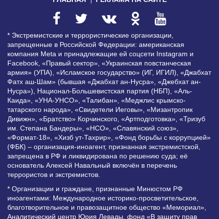
* Экстремистские и террористические организации,
запрещенные в Российской Федерации: американская
компания Meta и принадлежащие ей соцсети Instagram и
Facebook, «Правый сектор», «Украинская повстанческая
армия» (УПА), «Исламское государство» (ИГ, ИГИЛ), «Джабхат
Фатх аш-Шам» (бывшая «Джабхат ан-Нусра», «Джебхат ан-
Нусра»), Национал-Большевистская партия (НБП), «Аль-
Каида», «УНА-УНСО», «Талибан», «Меджлис крымско-
татарского народа», «Свидетели Иеговы», «Мизантропик
Дивижн», «Братство» Корчинского, «Артподготовка», «Тризуб
им. Степана Бандеры», «НСО», «Славянский союз»,
«Формат-18», «Хизб ут-Тахрир», «Фонд борьбы с коррупцией»
(ФБК) – организация-иноагент, признанная экстремистской,
запрещена в РФ и ликвидирована по решению суда; её
основатель Алексей Навальный включён в перечень
террористов и экстремистов.
* Организации и граждане, признанные Минюстом РФ
иноагентами: Международное историко-просветительское,
благотворительное и правозащитное общество «Мемориал»,
Аналитический центр Юрия Левады, фонд «В защиту прав