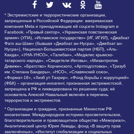
* Экстремистские и террористические организации,
запрещенные в Российской Федерации: американская
компания Meta и принадлежащие ей соцсети Instagram и
Facebook, «Правый сектор», «Украинская повстанческая
армия» (УПА), «Исламское государство» (ИГ, ИГИЛ), «Джабхат
Фатх аш-Шам» (бывшая «Джабхат ан-Нусра», «Джебхат ан-
Нусра»), Национал-Большевистская партия (НБП), «Аль-
Каида», «УНА-УНСО», «Талибан», «Меджлис крымско-
татарского народа», «Свидетели Иеговы», «Мизантропик
Дивижн», «Братство» Корчинского, «Артподготовка», «Тризуб
им. Степана Бандеры», «НСО», «Славянский союз»,
«Формат-18», «Хизб ут-Тахрир», «Фонд борьбы с коррупцией»
(ФБК) – организация-иноагент, признанная экстремистской,
запрещена в РФ и ликвидирована по решению суда; её
основатель Алексей Навальный включён в перечень
террористов и экстремистов.
* Организации и граждане, признанные Минюстом РФ
иноагентами: Международное историко-просветительское,
благотворительное и правозащитное общество «Мемориал»,
Аналитический центр Юрия Левады, фонд «В защиту прав
заключённых», «Институт глобализации и социальных