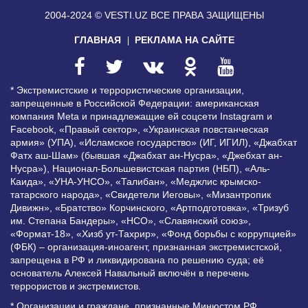
2004-2024 © VESTI.UZ
ВСЕ ПРАВА ЗАЩИЩЕНЫ
ГЛАВНАЯ
РЕКЛАМА НА САЙТЕ
* Экстремистские и террористические организации,
запрещенные в Российской Федерации: американская
компания Meta и принадлежащие ей соцсети Instagram и
Facebook, «Правый сектор», «Украинская повстанческая
армия» (УПА), «Исламское государство» (ИГ, ИГИЛ), «Джабхат
Фатх аш-Шам» (бывшая «Джабхат ан-Нусра», «Джебхат ан-
Нусра»), Национал-Большевистская партия (НБП), «Аль-
Каида», «УНА-УНСО», «Талибан», «Меджлис крымско-
татарского народа», «Свидетели Иеговы», «Мизантропик
Дивижн», «Братство» Корчинского, «Артподготовка», «Тризуб
им. Степана Бандеры», «НСО», «Славянский союз»,
«Формат-18», «Хизб ут-Тахрир», «Фонд борьбы с коррупцией»
(ФБК) – организация-иноагент, признанная экстремистской,
запрещена в РФ и ликвидирована по решению суда; её
основатель Алексей Навальный включён в перечень
террористов и экстремистов.
* Организации и граждане, признанные Минюстом РФ