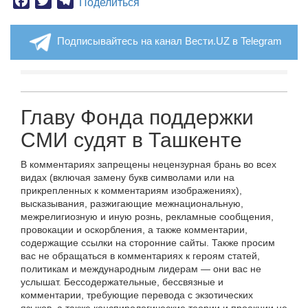
Facebook
Twitter
Telegram
Поделиться
Подписывайтесь на канал Вести.UZ в Telegram
Главу Фонда поддержки
СМИ судят в Ташкенте
В комментариях запрещены нецензурная брань во всех
видах (включая замену букв символами или на
прикрепленных к комментариям изображениях),
высказывания, разжигающие межнациональную,
межрелигиозную и иную рознь, рекламные сообщения,
провокации и оскорбления, а также комментарии,
содержащие ссылки на сторонние сайты. Также просим
вас не обращаться в комментариях к героям статей,
политикам и международным лидерам — они вас не
услышат. Бессодержательные, бессвязные и
комментарии, требующие перевода с экзотических
языков, а также конспирологические теории и проекции не