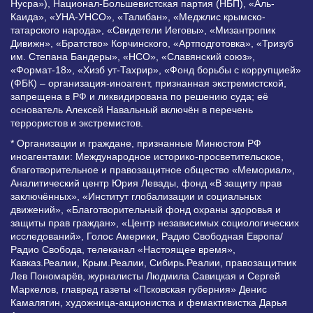
Нусра»), Национал-Большевистская партия (НБП), «Аль-
Каида», «УНА-УНСО», «Талибан», «Меджлис крымско-
татарского народа», «Свидетели Иеговы», «Мизантропик
Дивижн», «Братство» Корчинского, «Артподготовка», «Тризуб
им. Степана Бандеры», «НСО», «Славянский союз»,
«Формат-18», «Хизб ут-Тахрир», «Фонд борьбы с коррупцией»
(ФБК) – организация-иноагент, признанная экстремистской,
запрещена в РФ и ликвидирована по решению суда; её
основатель Алексей Навальный включён в перечень
террористов и экстремистов.
* Организации и граждане, признанные Минюстом РФ
иноагентами: Международное историко-просветительское,
благотворительное и правозащитное общество «Мемориал»,
Аналитический центр Юрия Левады, фонд «В защиту прав
заключённых», «Институт глобализации и социальных
движений», «Благотворительный фонд охраны здоровья и
защиты прав граждан», «Центр независимых социологических
исследований», Голос Америки, Радио Свободная Европа/
Радио Свобода, телеканал «Настоящее время»,
Кавказ.Реалии, Крым.Реалии, Сибирь.Реалии, правозащитник
Лев Пономарёв, журналисты Людмила Савицкая и Сергей
Маркелов, главред газеты «Псковская губерния» Денис
Камалягин, художница-акционистка и фемактивистка Дарья