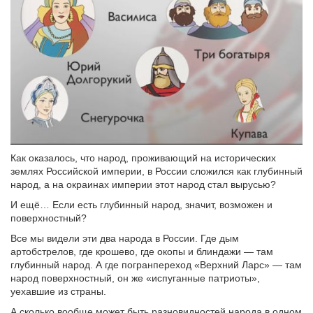
Как оказалось, что народ, проживающий на исторических
землях Российской империи, в России сложился как глубинный
народ, а на окраинах империи этот народ стал вырусью?
И ещё… Если есть глубинный народ, значит, возможен и
поверхностный?
Все мы видели эти два народа в России. Где дым
артобстрелов, где крошево, где окопы и блиндажи — там
глубинный народ. А где погранпереход «Верхний Ларс» — там
народ поверхностный, он же «испуганные патриоты»,
уехавшие из страны.
А сколько вообще может быть разновидностей народа в одном