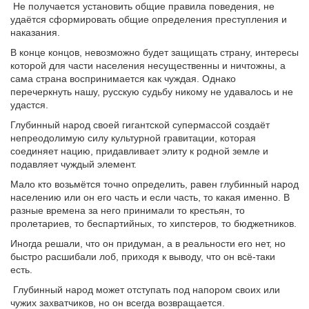
Не получается установить общие правила поведения, не
удаётся сформировать общие определения преступления и
наказания.
В конце концов, невозможно будет защищать страну, интересы
которой для части населения несущественны и ничтожны, а
сама страна воспринимается как чуждая. Однако
перечеркнуть нашу, русскую судьбу никому не удавалось и не
удастся.
Глубинный народ своей гигантской супермассой создаёт
непреодолимую силу культурной гравитации, которая
соединяет нацию, придавливает элиту к родной земле и
подавляет чуждый элемент.
Мало кто возьмётся точно определить, равен глубинный народ
населению или он его часть и если часть, то какая именно. В
разные времена за него принимали то крестьян, то
пролетариев, то беспартийных, то хипстеров, то бюджетников.
Иногда решали, что он придуман, а в реальности его нет, но
быстро расшибали лоб, приходя к выводу, что он всё-таки
есть.
Глубинный народ может отступать под напором своих или
чужих захватчиков, но он всегда возвращается.