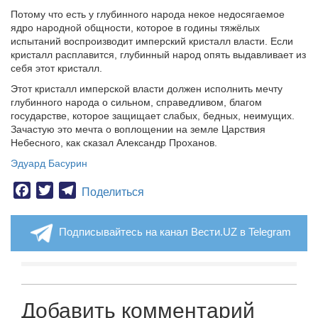
Потому что есть у глубинного народа некое недосягаемое
ядро народной общности, которое в годины тяжёлых
испытаний воспроизводит имперский кристалл власти. Если
кристалл расплавится, глубинный народ опять выдавливает из
себя этот кристалл.
Этот кристалл имперской власти должен исполнить мечту
глубинного народа о сильном, справедливом, благом
государстве, которое защищает слабых, бедных, неимущих.
Зачастую это мечта о воплощении на земле Царствия
Небесного, как сказал Александр Проханов.
Эдуард Басурин
Facebook
Twitter
Telegram
Поделиться
Подписывайтесь на канал Вести.UZ в Telegram
Добавить комментарий