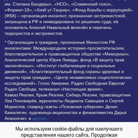
им. Степана Бандеры», «НСО», «Славянский союз»,
«Формат-18», «Хизб ут-Тахрир», «Фонд борьбы с коррупцией»
(ФБК) – организация-иноагент, признанная экстремистской,
запрещена в РФ и ликвидирована по решению суда; её
основатель Алексей Навальный включён в перечень
террористов и экстремистов.
* Организации и граждане, признанные Минюстом РФ
иноагентами: Международное историко-просветительское,
благотворительное и правозащитное общество «Мемориал»,
Аналитический центр Юрия Левады, фонд «В защиту прав
заключённых», «Институт глобализации и социальных
движений», «Благотворительный фонд охраны здоровья и
защиты прав граждан», «Центр независимых социологических
исследований», Голос Америки, Радио Свободная Европа/
Радио Свобода, телеканал «Настоящее время»,
Кавказ.Реалии, Крым.Реалии, Сибирь.Реалии, правозащитник
Лев Пономарёв, журналисты Людмила Савицкая и Сергей
Маркелов, главред газеты «Псковская губерния» Денис
Камалягин, художница-акционистка и фемактивистка Дарья
Апахончич. и
другие
.
Мы используем cookie-файлы для наилучшего
Все права защищены и охраняются законом. Любое
представления нашего сайта. Продолжая
использование материалов сайта допустимо при условии