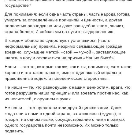
государстве?
Для понимания: если одна часть страны, часть народа готова
умирать за определённые принципы и ценности, а другая
полностью равнодушна или даже враждебна к ним, значит,
страна болеет. И сейчас мы на пути к выздоровлению.
В каждом обществе существуют устоявшиеся (часто
неформальные) правила, незримо связывающие граждан
воедино, служащие меткой «свой — чужой», заставляющие
шагать в ногу и откликаться на призыв «Наших бьют!».
Наши — это те, которые так же, как и ты, понимают, «что такое
хорошо и что такое плохо», имеют одинаковый морально-
нравственный кодекс и поведенческие стереотипы.
Не наши — те, кто равнодушен к нашим ценностям, враги, кто
готов разрушать наши принципы или воевать против нас, как
их носителей, с оружием в руках.
Не наши — это представители другой цивилизации. Даже
когда они с нами в одной стране, затаившиеся (ждуны), и
говорят на одном языке, сосуществование с ними в рамках
одного государства почти невозможно. Их можно только
подавить.